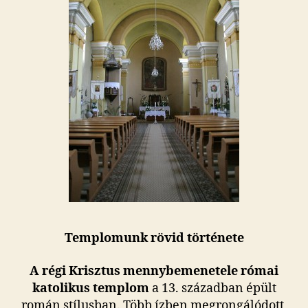
Templomunk rövid története
A régi Krisztus mennybemenetele római
katolikus templom
a 13. században épült
román stílusban. Több ízben megrongálódott,