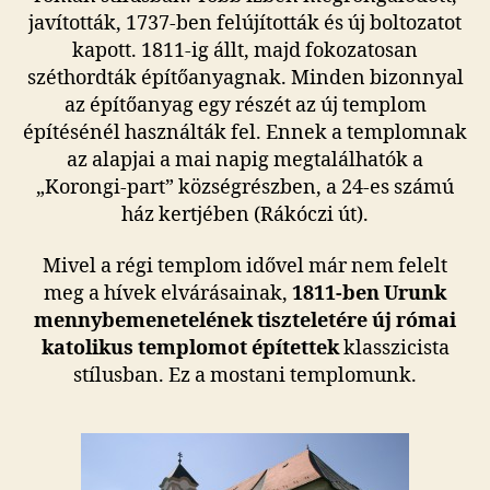
javították, 1737-ben felújították és új boltozatot
kapott. 1811-ig állt, majd fokozatosan
széthordták építőanyagnak. Minden bizonnyal
az építőanyag egy részét az új templom
építésénél használták fel. Ennek a templomnak
az alapjai a mai napig megtalálhatók a
„Korongi-part” községrészben, a 24-es számú
ház kertjében (Rákóczi út).
Mivel a régi templom idővel már nem felelt
meg a hívek elvárásainak,
1811-ben Urunk
mennybemenetelének tiszteletére új római
katolikus templomot építettek
klasszicista
stílusban. Ez a mostani templomunk.