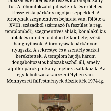
lábazat és erőteljes kétrészes koronapárkány
fut. A főhomlokzatot pilaszterek, és erőteljes
klasszicista párkány tagolja cseppekkel. A
toronynak szegmentíves bejárata van, fölötte a
XVIII. századból származó fa feszület (a régi
templomból), szegmentíves ablak, kör alakú kis
ablak és minden oldalon félkör befejezésű
hangnyílások. A toronysisak párkányon
nyugszik. A sekrestye és a szentély sarkai
kerekítettek. A templom hajója három
dongaboltozatos boltszakaszból áll, amely
falpillér párok párkány-fejéhez csatlakozik. Az
egyik boltszakasz a szentélyben van.
Mennyezeti falfestmények díszítették 1974-ig.