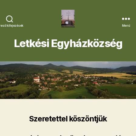
reső kifejezések
Menü
Letkési
Egyházközség
Letkési Egyházközség
Szeretettel köszöntjük