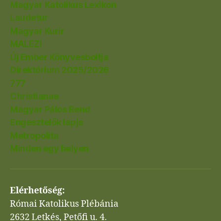
Magyar Katolikus Lexikon
Laudetur
Magyar Kurír
MALEZI
Új Ember Könyvesboltja
Direktórium 2025/2026
777
Christianae
Magyar Pálos Rend
Engesztelők lapja
Metropolita
Minden egy helyen
Elérhetőség:
Római Katolikus Plébánia
2632 Letkés, Petőfi u. 4.