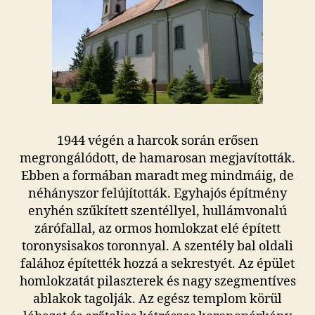
1944 végén a harcok során erősen
megrongálódott, de hamarosan megjavították.
Ebben a formában maradt meg mindmáig, de
néhányszor felújították. Egyhajós építmény
enyhén szűkített szentéllyel, hullámvonalú
zárófallal, az ormos homlokzat elé épített
toronysisakos toronnyal. A szentély bal oldali
falához építették hozzá a sekrestyét. Az épület
homlokzatát pilaszterek és nagy szegmentíves
ablakok tagolják. Az egész templom körül