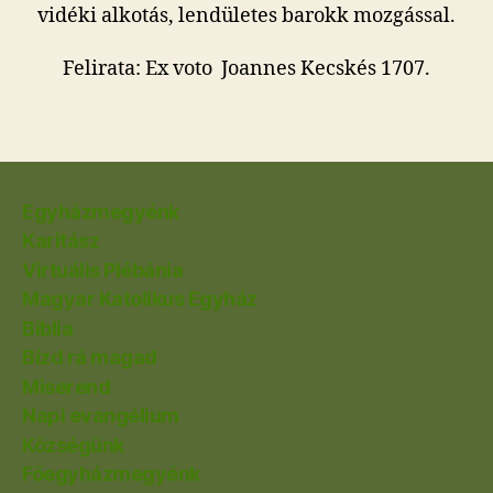
vidéki alkotás, lendületes barokk mozgással.
Felirata: Ex voto Joannes Kecskés 1707.
Egyházmegyénk
Karitász
Virtuális Plébánia
Magyar Katolikus Egyház
Biblia
Bízd rá magad
Miserend
Napi evangélium
Községünk
Főegyházmegyénk