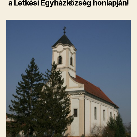
a Letkési Egyházközség honlapján!