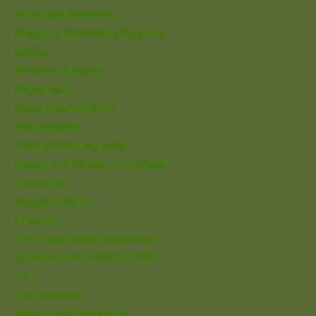
Virtuális Plébánia
Magyar Katolikus Egyház
Biblia
Bízd rá magad
Miserend
Napi evangélium
Községünk
Főegyházmegyénk
Magyar Katolikus Lexikon
Laudetur
Magyar Kurír
MALEZI
Új Ember Könyvesboltja
Direktórium 2025/2026
777
Christianae
Magyar Pálos Rend