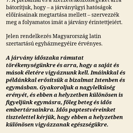
7. A plébániai és a szerzetesközösségeket arra
bátorítjuk, hogy – a járványügyi hatóságok
előírásainak megtartása mellett – szervezzék
meg a folyamatos imát a járvány érintettjeiért.
Jelen rendelkezés Magyarország latin
szertartású egyházmegyéire érvényes.
A járvány időszaka rámutat
törékenységünkre és arra, hogy a saját és
mások életére vigyáznunk kell. Imáinkkal és
példánkkal erősítsük a bizalmat Istenben és
egymásban. Gyakoroljuk a nagylelkűség
erényét, és ebben a helyzetben különösen is
figyeljünk egymásra, főleg beteg és idős
embertársainkra. Idős paptestvéreinket
tisztelettel kérjük, hogy ebben a helyzetben
különösen vigyázzanak egészségükre.