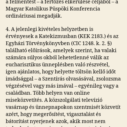
a felmentést – a fertőzés elkerülése céljából – a
Magyar Katolikus Püspöki Konferencia
ordináriusai megadják.
4. A jelenlegi kivételes helyzetben is
érvényesek a Katekizmusban (KEK 2183.) és az
Egyházi Törvénykönyvben (CIC 1248. k. 2. §)
található előírások, amelyek szerint, ha valaki
számára súlyos okból lehetetlenné válik az
eucharisztikus ünneplésben való részvétel,
igen ajánlatos, hogy helyette töltsön kellő időt
imádsággal – a Szentírás olvasásával, zsolozsma
végzésével vagy más imával – egyénileg vagy a
családban. Több helyen van online
miseközvetítés. A közszolgálati televízió
vasárnap és ünnepnapokon szentmisét közvetít
azért, hogy megerősítést, vigasztalást és
bátorítást nyerjenek azok, akik most nem