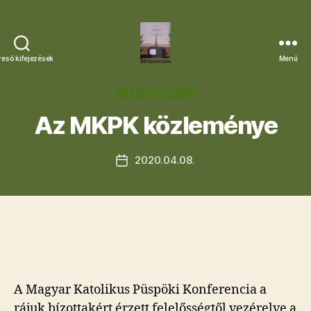
reső kifejezések
Menü
Letkési
Egyházközség
Kategóriák
AKTUALITÁSOK
Az MKPK közleménye
2020.04.08.
Bejegyzés
dátuma
A Magyar Katolikus Püspöki Konferencia a
rájuk bízottakért érzett felelősségtől vezérelve a