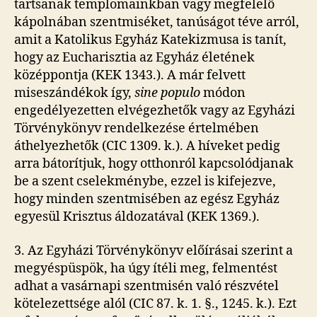
tartsanak templomainkban vagy megfelelő
kápolnában szentmiséket, tanúságot téve arról,
amit a Katolikus Egyház Katekizmusa is tanít,
hogy az Eucharisztia az Egyház életének
középpontja (KEK 1343.). A már felvett
miseszándékok így,
sine populo
módon
engedélyezetten elvégezhetők vagy az Egyházi
Törvénykönyv rendelkezése értelmében
áthelyezhetők (CIC 1309. k.). A híveket pedig
arra bátorítjuk, hogy otthonról kapcsolódjanak
be a szent cselekménybe, ezzel is kifejezve,
hogy minden szentmisében az egész Egyház
egyesül Krisztus áldozatával (KEK 1369.).
3. Az Egyházi Törvénykönyv előírásai szerint a
megyéspüspök, ha úgy ítéli meg, felmentést
adhat a vasárnapi szentmisén való részvétel
kötelezettsége alól (CIC 87. k. 1. §., 1245. k.). Ezt