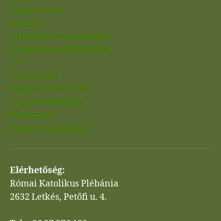
Magyar Kurír
MALEZI
Új Ember Könyvesboltja
Direktórium 2025/2026
777
Christianae
Magyar Pálos Rend
Engesztelők lapja
Metropolita
Minden egy helyen
Elérhetőség:
Római Katolikus Plébánia
2632 Letkés, Petőfi u. 4.