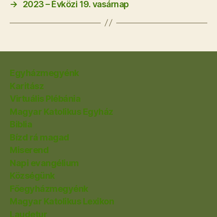
→
2023 – Évközi 19. vasárnap
Egyházmegyénk
Karitász
Virtuális Plébánia
Magyar Katolikus Egyház
Biblia
Bízd rá magad
Miserend
Napi evangélium
Községünk
Főegyházmegyénk
Magyar Katolikus Lexikon
Laudetur