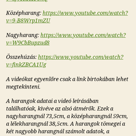
Középharang:
https://www.youtube.com/watch?
v=9-B8Wrp1mZU
Nagyharang:
https://www.youtube.com/watch?
v=W9CbBupzud8
Összehúzás:
https://www.youtube.com/watch?
v=finkZBCA1Ug
A videókat egyenlőre csak a link birtokában lehet
megtekinteni.
A harangok adatai a videó leírásában
találhatóak, kivéve az alsó átmérők. Ezek a
nagyharangnál 73,5cm, a középharangnál 59cm,
a lélekharangnál 38,5cm. A harangok tömegei a
két nagyobb harangnál számolt adatok, a