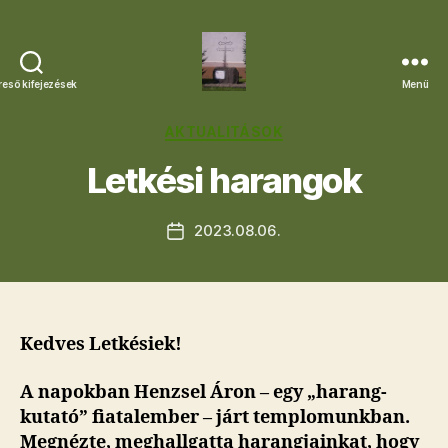
reső kifejezések
Menü
Letkési
Egyházközség
Kategóriák
AKTUALITÁSOK
Letkési harangok
2023.08.06.
Bejegyzés
dátuma
Kedves Letkésiek!
A napokban Henzsel Áron – egy „harang-
kutató” fiatalember – járt templomunkban.
Megnézte, meghallgatta harangjainkat, hogy