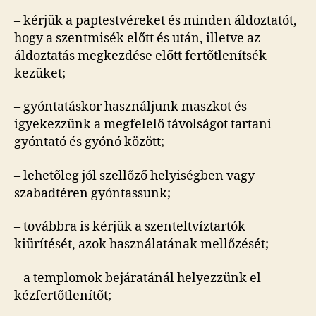
– kérjük a paptestvéreket és minden áldoztatót,
hogy a szentmisék előtt és után, illetve az
áldoztatás megkezdése előtt fertőtlenítsék
kezüket;
– gyóntatáskor használjunk maszkot és
igyekezzünk a megfelelő távolságot tartani
gyóntató és gyónó között;
– lehetőleg jól szellőző helyiségben vagy
szabadtéren gyóntassunk;
– továbbra is kérjük a szenteltvíztartók
kiürítését, azok használatának mellőzését;
– a templomok bejáratánál helyezzünk el
kézfertőtlenítőt;