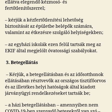
ellátva elegendő kézmosó- és
fertőtlenítőszerrel;
– kérjük a kézfertőtlenítési lehetőség
biztosítását az épületbe belépők számára,
valamint az étkezésre szolgáló helyiségekben;
– az egyházi iskolák ezen felül tartsák meg az
EKIF által megjelölt óvatossági szabályokat.
3. Betegellátás
– Kérjük, a betegellátásban és az idősotthonok
ellátásában résztvevők az országos tisztifőorvos
és az illetékes helyi hatóságok által kiadott
járványügyi rendelkezéseket tartsák be;
– a házi betegellátásban – amennyiben nem
COVID-19-ben szenvedő betegekről van szó –