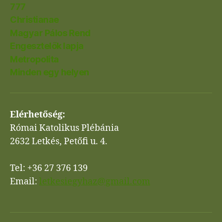
777
Christianae
Magyar Pálos Rend
Engesztelők lapja
Metropolita
Minden egy helyen
Elérhetőség:
Római Katolikus Plébánia
2632 Letkés, Petőfi u. 4.
Tel: +36 27 376 139
Email:
letkesiegyhaz@gmail.com