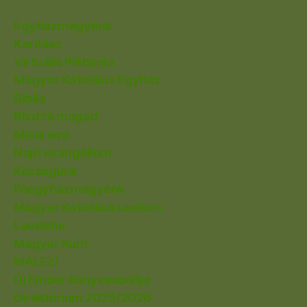
Egyházmegyénk
Karitász
Virtuális Plébánia
Magyar Katolikus Egyház
Biblia
Bízd rá magad
Miserend
Napi evangélium
Községünk
Főegyházmegyénk
Magyar Katolikus Lexikon
Laudetur
Magyar Kurír
MALEZI
Új Ember Könyvesboltja
Direktórium 2025/2026