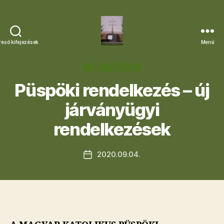
reső kifejezések
Menü
Letkési
Egyházközség
Kategóriák
AKTUALITÁSOK
Püspöki rendelkezés – új
járványügyi
rendelkezések
2020.09.04.
Bejegyzés
dátuma