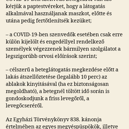
kérjük a paptestvéreket, hogy a látogatás
alkalmával használjanak maszkot, előtte és
utána pedig fertőtlenítsék kezüket;
– a COVID-19-ben szenvedők esetében csak erre
külön kijelölt és engedéllyel rendelkező
személyek végezzenek bármilyen szolgálatot a
legszigorúbb orvosi előírások szerint;
– célszerű a beteglátogatás megkezdése előtt a
lakás átszellőztetése (legalább 10 perc) az
ablakok kinyitásával (ha ez biztonságosan
megoldható), a betegnél töltött idő során is
gondoskodjunk a friss levegőről, a
levegőcseréről.
Az Egyházi Törvénykönyv 838. kánonja
értelmében az egyes megyéspüspökök, illetve