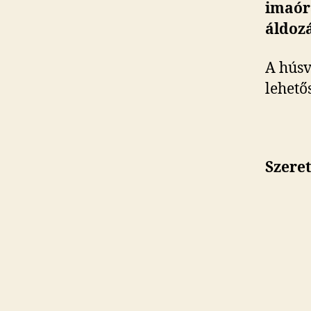
imaóra
áldozá
A húsv
lehető
Szeret