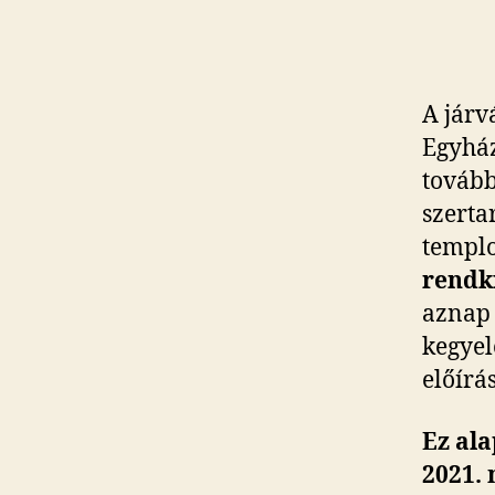
A járv
Egyház
tovább
szerta
templo
rendkí
aznap 
kegyel
előírá
Ez al
2021. 