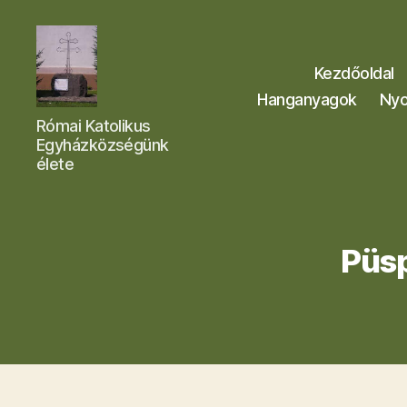
Kezdőoldal
Hanganyagok
Nyo
Letkési
Római Katolikus
Egyházközség
Egyházközségünk
élete
Püsp