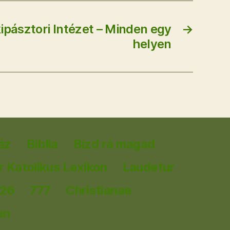
ipásztori Intézet – Minden egy
→
helyen
áz
Biblia
Bízd rá magad
 Katolikus Lexikon
Laudetur
026
777
Christianae
en