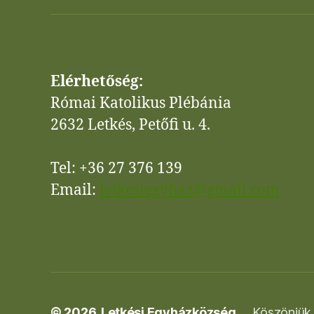
Elérhetőség:
Római Katolikus Plébánia
2632 Letkés, Petőfi u. 4.
Tel: +36 27 376 139
Email:
letkesiegyhaz@gmail.com
© 2026.
Letkési Egyházközség
Köszönjük