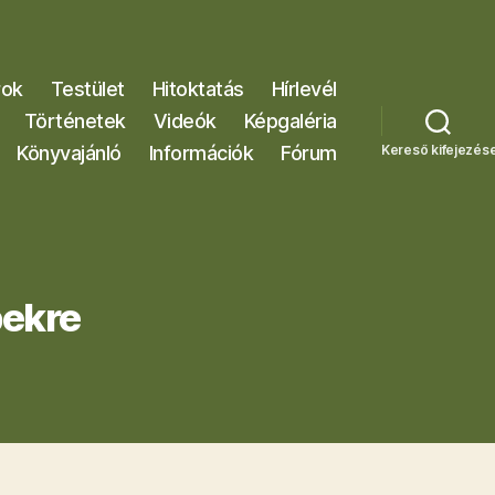
rok
Testület
Hitoktatás
Hírlevél
Történetek
Videók
Képgaléria
Könyvajánló
Információk
Fórum
Kereső kifejezés
pekre