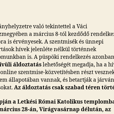
ányhelyzetre való tekintettel a Váci
megyében a március 8-tól kezdődő rendelke
ra is érvényesek. A szentmisék és ünnepi
rtások hívek jelenléte nélkül történnek
munkban is. A püspöki rendelkezés azonban
vüli áldoztatás
lehetőségét megadja, ha a h
online szentmise-közvetítésben részt vesznek
em állapotában vannak, és betartják a járvá
sokat.
Az áldoztatás csak szabad téren tört
apján a Letkési Római Katolikus templomb
március 28-án, Virágvasárnap délután, az