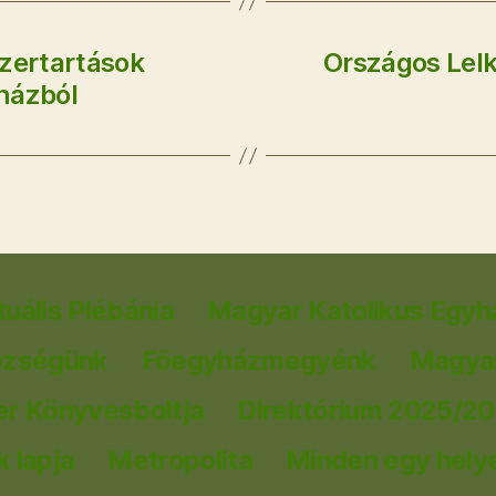
szertartások
Országos Lelk
házból
tuális Plébánia
Magyar Katolikus Egyh
özségünk
Főegyházmegyénk
Magyar
er Könyvesboltja
Direktórium 2025/2
 lapja
Metropolita
Minden egy hely