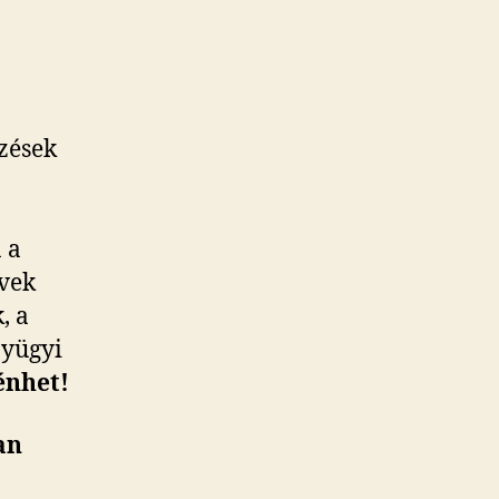
zések
 a
ívek
, a
nyügyi
énhet!
an