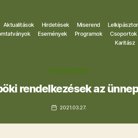
Aktualitások
Hirdetések
Miserend
Lelkipászto
mtatványok
Események
Programok
Csoportok
Karitász
Kategóriák
AKTUALITÁSOK
öki rendelkezések az ünne
2021.03.27.
Bejegyzés
dátuma