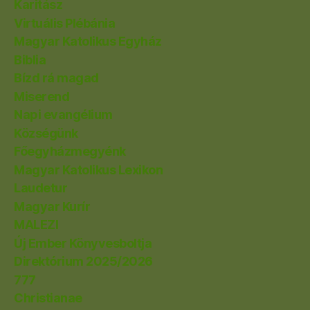
Karitász
Virtuális Plébánia
Magyar Katolikus Egyház
Biblia
Bízd rá magad
Miserend
Napi evangélium
Községünk
Főegyházmegyénk
Magyar Katolikus Lexikon
Laudetur
Magyar Kurír
MALEZI
Új Ember Könyvesboltja
Direktórium 2025/2026
777
Christianae