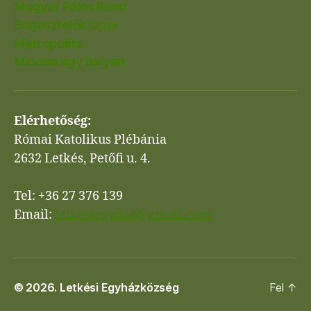
Magyar Pálos Rend
Engesztelők lapja
Metropolita
Minden egy helyen
Elérhetőség:
Római Katolikus Plébánia
2632 Letkés, Petőfi u. 4.
Tel: +36 27 376 139
Email:
letkesiegyhaz@gmail.com
© 2026.
Letkési Egyházközség
Fel
↑