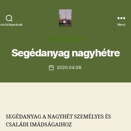
reső kifejezések
Menü
Letkési
Egyházközség
Kategóriák
AKTUALITÁSOK
Segédanyag nagyhétre
2020.04.08.
Bejegyzés
dátuma
SEGÉDANYAG A NAGYHÉT SZEMÉLYES ÉS
CSALÁDI IMÁDSÁGAIHOZ