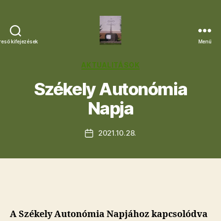
reső kifejezések
Menü
Letkési
Egyházközség
Kategóriák
AKTUALITÁSOK
Székely Autonómia
Napja
2021.10.28.
Bejegyzés
dátuma
A Székely Autonómia Napjához kapcsolódva