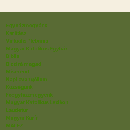
Egyházmegyénk
Karitász
Virtuális Plébánia
Magyar Katolikus Egyház
Biblia
Bízd rá magad
Miserend
Napi evangélium
Községünk
Főegyházmegyénk
Magyar Katolikus Lexikon
Laudetur
Magyar Kurír
MALEZI