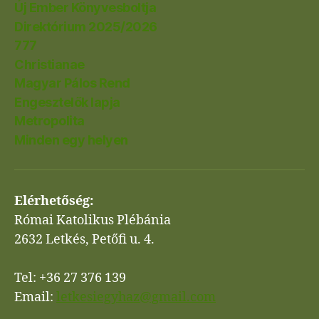
Új Ember Könyvesboltja
Direktórium 2025/2026
777
Christianae
Magyar Pálos Rend
Engesztelők lapja
Metropolita
Minden egy helyen
Elérhetőség:
Római Katolikus Plébánia
2632 Letkés, Petőfi u. 4.
Tel: +36 27 376 139
Email:
letkesiegyhaz@gmail.com