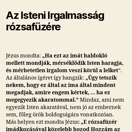
Az Isteni Irgalmasság
rózsafüzére
Jézus mondta:
„Ha ezt az imát haldokló
mellett mondják, mérséklődik Isten haragja,
és mérhetetlen irgalom ve­szi körül a lelket
“.
Az általános ígéret így hangzik:
„Úgy tetszik
nekem, hogy ez által az ima által mindent
megadjak, amire engem kértek, … ha ez
megegyezik akaratommal.”
Mindaz, ami nem
egyezik Isten akaratával, nem jó az embernek
sem, főleg örök boldogságára vonatkozóan.
Más helyen ezt mondta Jézus
: „E rózsafüzér
imádkozásával közelebb hozod Hozzám az