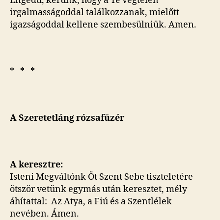
Engedd, kérünk, hogy a Te végtelen
irgalmasságoddal találkozzanak, mielőtt
igazságoddal kellene szembesülniük. Amen.
* * *
A Szeretetláng rózsafüzér
A keresztre:
Isteni Megváltónk Öt Szent Sebe tiszteletére
ötször vetünk egymás után keresztet, mély
áhítattal: Az Atya, a Fiú és a Szentlélek
nevében. Ámen.