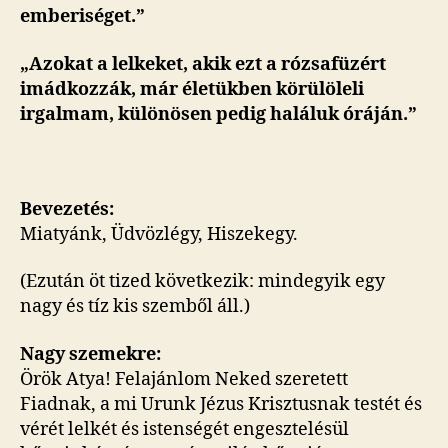
emberiséget.”
„Azokat a lelkeket, akik ezt a rózsafüzért
imádkozzák, már életükben körülöleli
irgalmam, különösen pedig haláluk óráján.”
Bevezetés:
Miatyánk, Üdvözlégy, Hiszekegy.
(Ezután öt tized következik: mindegyik egy
nagy és tíz kis szemből áll.)
Nagy szemekre:
Örök Atya! Felajánlom Neked szeretett
Fiadnak, a mi Urunk Jézus Krisztusnak testét és
vérét lelkét és istenségét engesztelésül