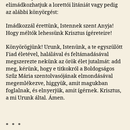
elimádkozhatjuk a lorettói litániát vagy pedig
az alábbi könyörgést:
Imádkozzál érettünk, Istennek szent Anyja!
Hogy méltók lehessünk Krisztus ígéreteire!
Könyörögjünk! Urunk, Istenünk, a te egyszülött
Fiad életével, halálával és feltámadásával
megszerezte nekünk az örök élet jutalmát: add
meg, kérünk, hogy e titkokról a Boldogságos
Szűz Mária szentolvasójának elmondásával
megemlékezve, higgyük, amit magukban
foglalnak, és elnyerjük, amit ígérnek. Krisztus,
a mi Urunk által. Ámen.
* * *