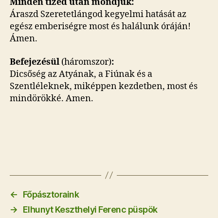
Minden tized után mondjuk:
Áraszd Szeretetlángod kegyelmi hatását az
egész emberiségre most és halálunk óráján!
Ámen.
Befejezésül
(háromszor)
:
Dicsőség az Atyának, a Fiúnak és a
Szentléleknek, miképpen kezdetben, most és
mindörökké. Amen.
←
Főpásztoraink
→
Elhunyt Keszthelyi Ferenc püspök