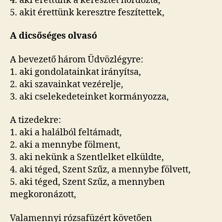
4. aki érettünk a keresztet hordozta,
5. akit érettünk keresztre feszítettek,
A dicsőséges olvasó
A bevezető három Üdvözlégyre:
1. aki gondolatainkat irányítsa,
2. aki szavainkat vezérelje,
3. aki cselekedeteinket kormányozza,
A tizedekre:
1. aki a halálból feltámadt,
2. aki a mennybe fölment,
3. aki nekünk a Szentlelket elküldte,
4. aki téged, Szent Szűz, a mennybe fölvett,
5. aki téged, Szent Szűz, a mennyben
megkoronázott,
Valamennyi rózsafüzért követően