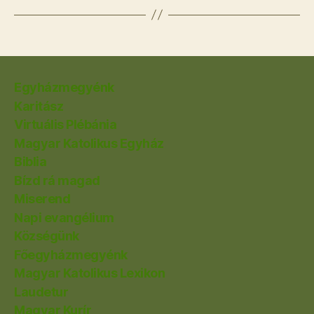
Egyházmegyénk
Karitász
Virtuális Plébánia
Magyar Katolikus Egyház
Biblia
Bízd rá magad
Miserend
Napi evangélium
Községünk
Főegyházmegyénk
Magyar Katolikus Lexikon
Laudetur
Magyar Kurír