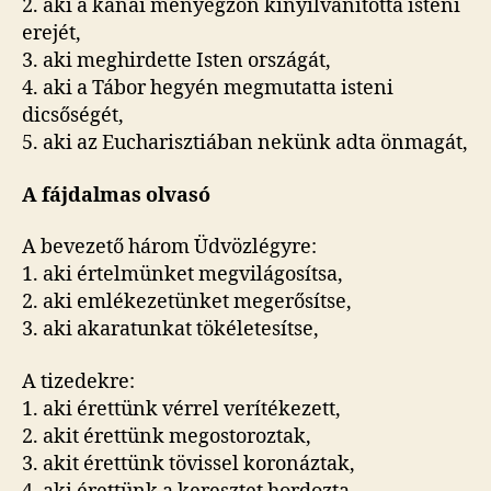
2. aki a kánai menyegzőn kinyilvánította isteni
erejét,
3. aki meghirdette Isten országát,
4. aki a Tábor hegyén megmutatta isteni
dicsőségét,
5. aki az Eucharisztiában nekünk adta önmagát,
A fájdalmas olvasó
A bevezető három Üdvözlégyre:
1. aki értelmünket megvilágosítsa,
2. aki emlékezetünket megerősítse,
3. aki akaratunkat tökéletesítse,
A tizedekre:
1. aki érettünk vérrel verítékezett,
2. akit érettünk megostoroztak,
3. akit érettünk tövissel koronáztak,