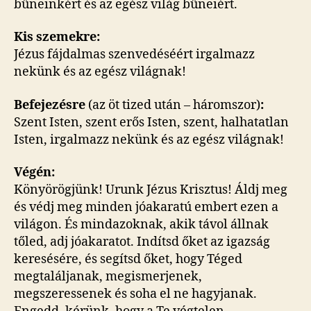
bűneinkért és az egész világ bűneiért.
Kis szemekre:
Jézus fájdalmas szenvedéséért irgalmazz
nekünk és az egész világnak!
Befejezésre
(az öt tized után – háromszor)
:
Szent Isten, szent erős Isten, szent, halhatatlan
Isten, irgalmazz nekünk és az egész világnak!
Végén
:
Könyörögjünk! Urunk Jézus Krisztus! Áldj meg
és védj meg minden jóakaratú embert ezen a
világon. És mindazoknak, akik távol állnak
tőled, adj jóakaratot. Indítsd őket az igazság
keresésére, és segítsd őket, hogy Téged
megtaláljanak, megismerjenek,
megszeressenek és soha el ne hagyjanak.