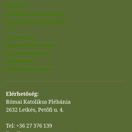
MALEZI
Új Ember Könyvesboltja
Direktórium 2025/2026
777
Christianae
Magyar Pálos Rend
Engesztelők lapja
Metropolita
Minden egy helyen
Elérhetőség:
Római Katolikus Plébánia
2632 Letkés, Petőfi u. 4.
Tel: +36 27 376 139