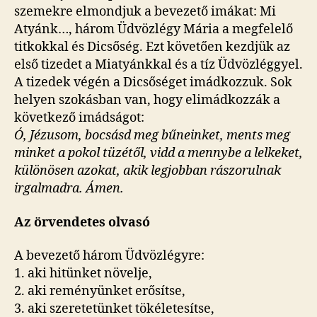
szemekre elmondjuk a bevezető imákat: Mi
Atyánk…, három Üdvözlégy Mária a megfelelő
titkokkal és Dicsőség. Ezt követően kezdjük az
első tizedet a Miatyánkkal és a tíz Üdvözléggyel.
A tizedek végén a Dicsőséget imádkozzuk. Sok
helyen szokásban van, hogy elimádkozzák a
következő imádságot:
Ó, Jézusom, bocsásd meg bűneinket, ments meg
minket a pokol tüzétől, vidd a mennybe a lelkeket,
különösen azokat, akik legjobban rászorulnak
irgalmadra. Ámen.
Az örvendetes olvasó
A bevezető három Üdvözlégyre:
1. aki hitünket növelje,
2. aki reményünket erősítse,
3. aki szeretetünket tökéletesítse,