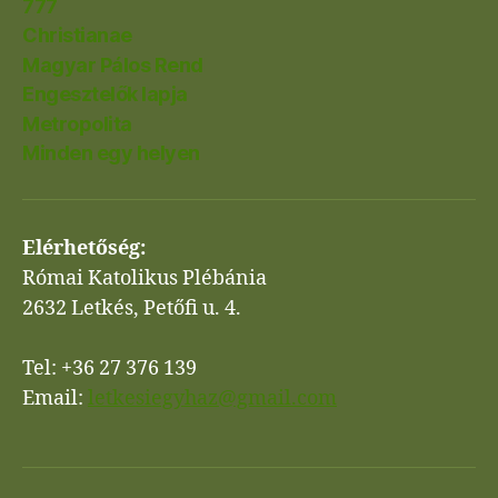
777
Christianae
Magyar Pálos Rend
Engesztelők lapja
Metropolita
Minden egy helyen
Elérhetőség:
Római Katolikus Plébánia
2632 Letkés, Petőfi u. 4.
Tel: +36 27 376 139
Email:
letkesiegyhaz@gmail.com