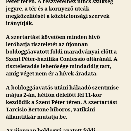
Péter téren. A részvételhez nincs szükség
jegyre, a tér és a környező utcák
megközelítését a közbiztonsági szervek
irányítják.
A szertartást követően minden hívő
leróhatja tiszteletét az újonnan
boldoggáavatott földi maradványai előtt a
Szent Péter-bazilika Confessio oltáránál. A
tiszteletadás lehetősége mindaddig tart,
amíg véget nem ér a hívek áradata.
A boldoggáavatás utáni hálaadó szentmise
május 2-án, hétfőn délelőtt fél 11-kor
kezdődik a Szent Péter téren. A szertartást
Tarcisio Bertone bíboros, vatikáni
államtitkár mutatja be.
Az újonnan boldoggá avatott földi