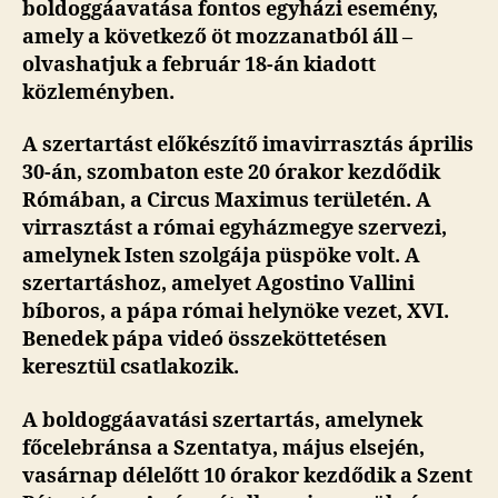
boldoggáavatása fontos egyházi esemény,
amely a következő öt mozzanatból áll –
olvashatjuk a február 18-án kiadott
közleményben.
A szertartást előkészítő imavirrasztás április
30-án, szombaton este 20 órakor kezdődik
Rómában, a Circus Maximus területén. A
virrasztást a római egyházmegye szervezi,
amelynek Isten szolgája püspöke volt. A
szertartáshoz, amelyet Agostino Vallini
bíboros, a pápa római helynöke vezet, XVI.
Benedek pápa videó összeköttetésen
keresztül csatlakozik.
A boldoggáavatási szertartás, amelynek
főcelebránsa a Szentatya, május elsején,
vasárnap délelőtt 10 órakor kezdődik a Szent