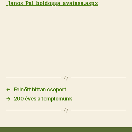
_Janos_Pal_boldogga_avatasa.aspx
←
Felnőtt hittan csoport
→
200 éves a templomunk