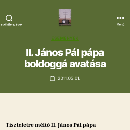
reső kifejezések
Menü
Letkési
Egyházközség
Kategóriák
ESEMÉNYEK
II. János Pál pápa
boldoggá avatása
2011.05.01.
Bejegyzés
dátuma
Tiszteletre méltó II. János Pál pápa