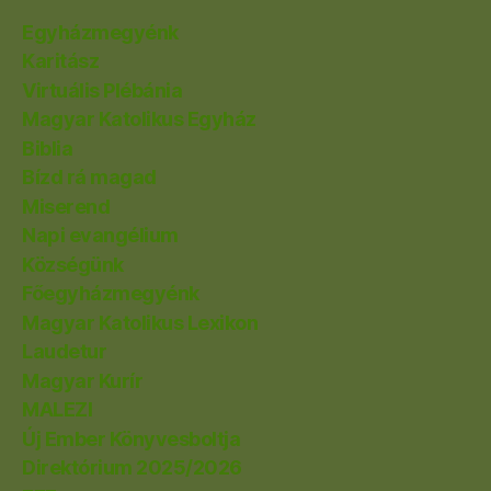
Egyházmegyénk
Karitász
Virtuális Plébánia
Magyar Katolikus Egyház
Biblia
Bízd rá magad
Miserend
Napi evangélium
Községünk
Főegyházmegyénk
Magyar Katolikus Lexikon
Laudetur
Magyar Kurír
MALEZI
Új Ember Könyvesboltja
Direktórium 2025/2026