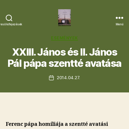
reső kifejezések
Menü
Letkési
Egyházközség
Kategóriák
ESEMÉNYEK
XXIII. János és II. János
Pál pápa szentté avatása
2014.04.27.
Bejegyzés
dátuma
Ferenc pápa homíliája a szentté avatási