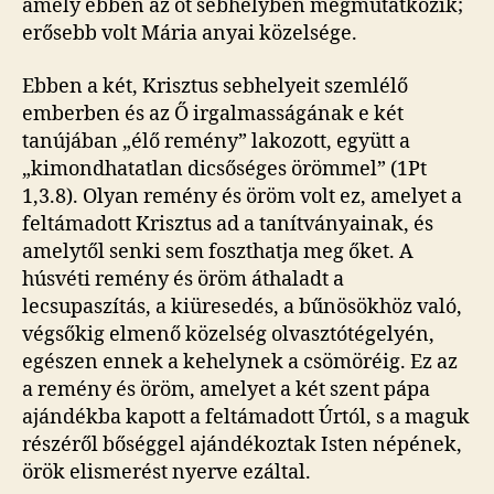
amely ebben az öt sebhelyben megmutatkozik;
erősebb volt Mária anyai közelsége.
Ebben a két, Krisztus sebhelyeit szemlélő
emberben és az Ő irgalmasságának e két
tanújában „élő remény” lakozott, együtt a
„kimondhatatlan dicsőséges örömmel” (1Pt
1,3.8). Olyan remény és öröm volt ez, amelyet a
feltámadott Krisztus ad a tanítványainak, és
amelytől senki sem foszthatja meg őket. A
húsvéti remény és öröm áthaladt a
lecsupaszítás, a kiüresedés, a bűnösökhöz való,
végsőkig elmenő közelség olvasztótégelyén,
egészen ennek a kehelynek a csömöréig. Ez az
a remény és öröm, amelyet a két szent pápa
ajándékba kapott a feltámadott Úrtól, s a maguk
részéről bőséggel ajándékoztak Isten népének,
örök elismerést nyerve ezáltal.