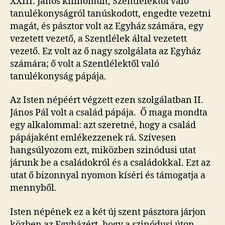
XXIII. János kifinomult, Szentlélektől való
tanulékonyságról tanúskodott, engedte vezetni
magát, és pásztor volt az Egyház számára, egy
vezetett vezető, a Szentlélek által vezetett
vezető. Ez volt az ő nagy szolgálata az Egyház
számára; ő volt a Szentlélektől való
tanulékonyság pápája.
Az Isten népéért végzett ezen szolgálatban II.
János Pál volt a család pápája. Ő maga mondta
egy alkalommal: azt szeretné, hogy a család
pápájaként emlékezzenek rá. Szívesen
hangsúlyozom ezt, miközben szinódusi utat
járunk be a családokról és a családokkal. Ezt az
utat ő bizonnyal nyomon kíséri és támogatja a
mennyből.
Isten népének ez a két új szent pásztora járjon
közben az Egyházért, hogy a szinódusi úton