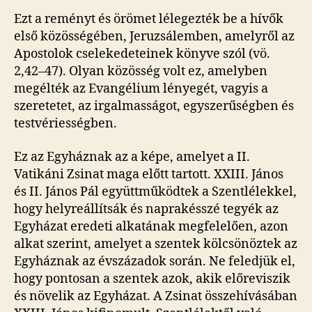
Ezt a reményt és örömet lélegezték be a hívők
első közösségében, Jeruzsálemben, amelyről az
Apostolok cselekedeteinek könyve szól (vö.
2,42–47). Olyan közösség volt ez, amelyben
megélték az Evangélium lényegét, vagyis a
szeretetet, az irgalmasságot, egyszerűségben és
testvériességben.
Ez az Egyháznak az a képe, amelyet a II.
Vatikáni Zsinat maga előtt tartott. XXIII. János
és II. János Pál együttműködtek a Szentlélekkel,
hogy helyreállítsák és naprakésszé tegyék az
Egyházat eredeti alkatának megfelelően, azon
alkat szerint, amelyet a szentek kölcsönöztek az
Egyháznak az évszázadok során. Ne feledjük el,
hogy pontosan a szentek azok, akik előreviszik
és növelik az Egyházat. A Zsinat összehívásában