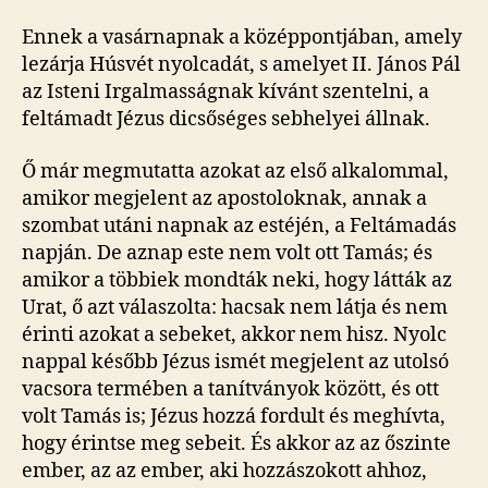
Ennek a vasárnapnak a középpontjában, amely
lezárja Húsvét nyolcadát, s amelyet II. János Pál
az Isteni Irgalmasságnak kívánt szentelni, a
feltámadt Jézus dicsőséges sebhelyei állnak.
Ő már megmutatta azokat az első alkalommal,
amikor megjelent az apostoloknak, annak a
szombat utáni napnak az estéjén, a Feltámadás
napján. De aznap este nem volt ott Tamás; és
amikor a többiek mondták neki, hogy látták az
Urat, ő azt válaszolta: hacsak nem látja és nem
érinti azokat a sebeket, akkor nem hisz. Nyolc
nappal később Jézus ismét megjelent az utolsó
vacsora termében a tanítványok között, és ott
volt Tamás is; Jézus hozzá fordult és meghívta,
hogy érintse meg sebeit. És akkor az az őszinte
ember, az az ember, aki hozzászokott ahhoz,