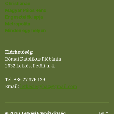
Christianae
Magyar Pálos Rend
Engesztelők lapja
Metropolita
Minden egy helyen
Elérhetőség:
Római Katolikus Plébánia
2632 Letkés, Petőfi u. 4.
Tel: +36 27 376 139
Email:
letkesiegyhaz@gmail.com
© 2026.
Letkési Egyházközség
Fel
↑