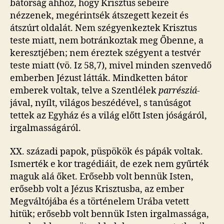
bátorság ahhoz, hogy Krisztus sebeire
nézzenek, megérintsék átszegett kezeit és
átszúrt oldalát. Nem szégyenkeztek Krisztus
teste miatt, nem botránkoztak meg Őbenne, a
keresztjében; nem éreztek szégyent a testvér
teste miatt (vö. Iz 58,7), mivel minden szenvedő
emberben Jézust látták. Mindketten bátor
emberek voltak, telve a Szentlélek
parrésziá
-
jával, nyílt, világos beszédével, s tanúságot
tettek az Egyház és a világ előtt Isten jóságáról,
irgalmasságáról.
XX. századi papok, püspökök és pápák voltak.
Ismerték e kor tragédiáit, de ezek nem gyűrték
maguk alá őket. Erősebb volt bennük Isten,
erősebb volt a Jézus Krisztusba, az ember
Megváltójába és a történelem Urába vetett
hitük; erősebb volt bennük Isten irgalmassága,