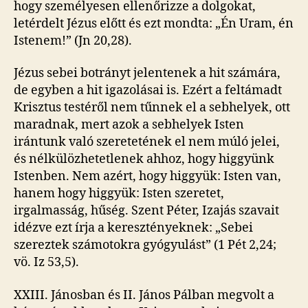
hogy személyesen ellenőrizze a dolgokat,
letérdelt Jézus előtt és ezt mondta: „Én Uram, én
Istenem!” (Jn 20,28).
Jézus sebei botrányt jelentenek a hit számára,
de egyben a hit igazolásai is. Ezért a feltámadt
Krisztus testéről nem tűnnek el a sebhelyek, ott
maradnak, mert azok a sebhelyek Isten
irántunk való szeretetének el nem múló jelei,
és nélkülözhetetlenek ahhoz, hogy higgyünk
Istenben. Nem azért, hogy higgyük: Isten van,
hanem hogy higgyük: Isten szeretet,
irgalmasság, hűség. Szent Péter, Izajás szavait
idézve ezt írja a keresztényeknek: „Sebei
szereztek számotokra gyógyulást” (1 Pét 2,24;
vö. Iz 53,5).
XXIII. Jánosban és II. János Pálban megvolt a