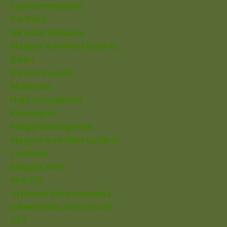
Egyházmegyénk
Karitász
Virtuális Plébánia
Magyar Katolikus Egyház
Biblia
Bízd rá magad
Miserend
Napi evangélium
Községünk
Főegyházmegyénk
Magyar Katolikus Lexikon
Laudetur
Magyar Kurír
MALEZI
Új Ember Könyvesboltja
Direktórium 2025/2026
777