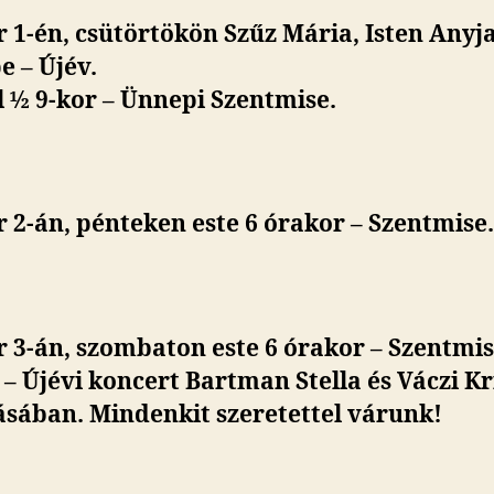
 1-én, csütörtökön Szűz Mária, Isten Anyj
 – Újév.
 ½ 9-kor – Ünnepi Szentmise.
 2-án, pénteken este 6 órakor – Szentmise.
 3-án, szombaton este 6 órakor – Szentmis
– Újévi koncert Bartman Stella és Váczi Kr
ásában. Mindenkit szeretettel várunk!