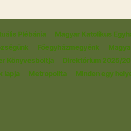
tuális Plébánia
Magyar Katolikus Egyh
özségünk
Főegyházmegyénk
Magyar
er Könyvesboltja
Direktórium 2025/2
 lapja
Metropolita
Minden egy hely