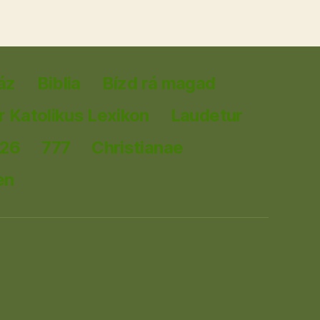
áz
Biblia
Bízd rá magad
 Katolikus Lexikon
Laudetur
026
777
Christianae
en