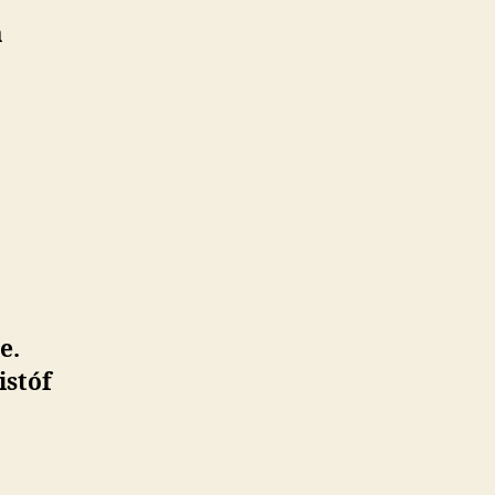
a
e.
istóf