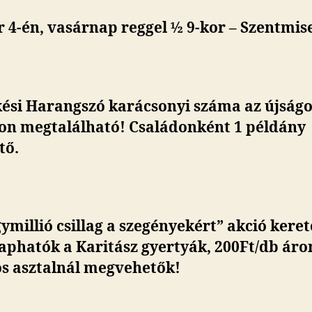
 4-én, vasárnap reggel ½ 9-kor – Szentmis
kési Harangszó karácsonyi száma az újságo
lon megtalálható! Családonként 1 példány
tő.
ymillió csillag a szegényekért” akció kere
aphatók a Karitász gyertyák, 200Ft/db áro
os asztalnál megvehetők!