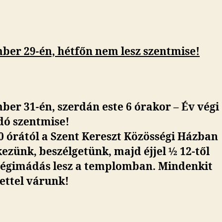
ber 29-én, hétfőn nem lesz szentmise!
er 31-én, szerdán este 6 órakor – Év végi
dó szentmise!
0 órától a Szent Kereszt Közösségi Házban
ezünk, beszélgetünk, majd éjjel ½ 12-től
ségimádás lesz a templomban. Mindenkit
ettel várunk!