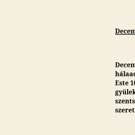
Decem
Decemb
hálaa
Este 1
gyülek
szent
szeret