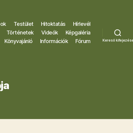
rok
Testület
Hitoktatás
Hírlevél
Történetek
Videók
Képgaléria
Könyvajánló
Információk
Fórum
Kereső kifejezés
ja