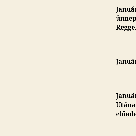
Január
ünnepe
Reggel
Január
Január
Utána 
előad