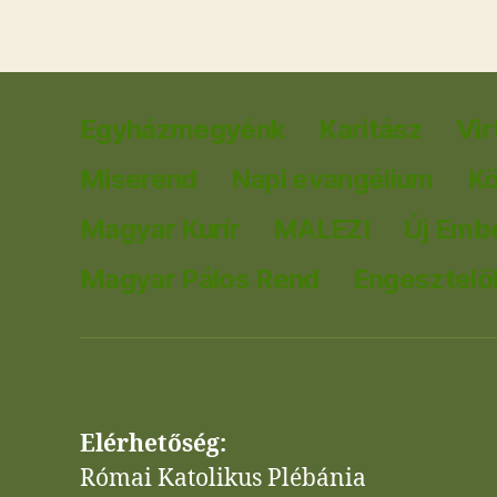
Egyházmegyénk
Karitász
Vir
Miserend
Napi evangélium
K
Magyar Kurír
MALEZI
Új Emb
Magyar Pálos Rend
Engesztelők
Elérhetőség:
Római Katolikus Plébánia