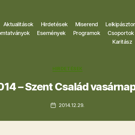
Aktualitások
Hirdetések
Miserend
Lelkipászto
mtatványok
Események
Programok
Csoportok
Karitász
Kategóriák
HIRDETÉSEK
014 – Szent Család vasárnap
2014.12.29.
Bejegyzés
dátuma