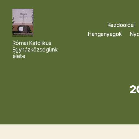
Kezdőoldal
Hanganyagok
Nyo
Letkési
Római Katolikus
Egyházközség
Egyházközségünk
élete
2