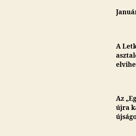
Január
A Let
aszta
elvihe
Az „Eg
újra k
újság