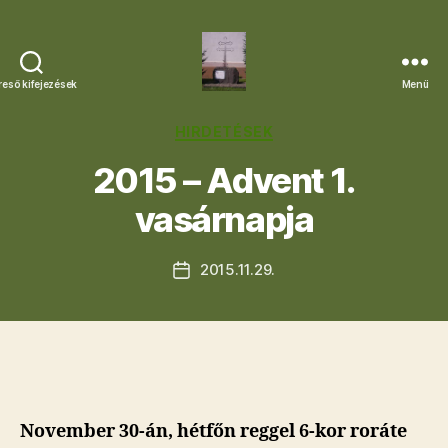
reső kifejezések
Menü
Letkési
Egyházközség
Kategóriák
HIRDETÉSEK
2015 – Advent 1.
vasárnapja
2015.11.29.
Bejegyzés
dátuma
November 30-án, hétfőn reggel 6-kor roráte