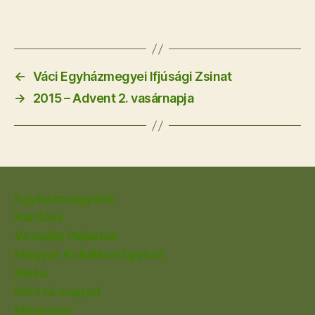
←
Váci Egyházmegyei Ifjúsági Zsinat
→
2015 – Advent 2. vasárnapja
Egyházmegyénk
Karitász
Virtuális Plébánia
Magyar Katolikus Egyház
Biblia
Bízd rá magad
Miserend