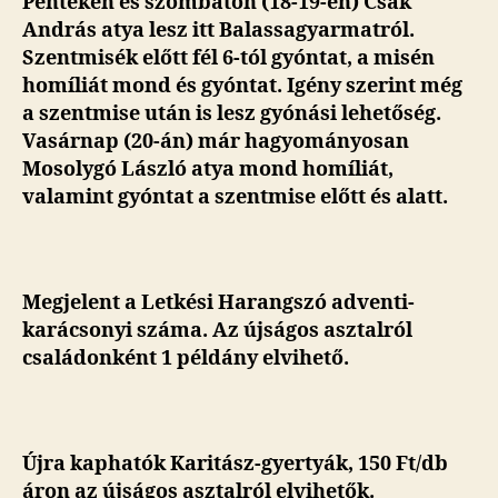
Pénteken és szombaton (18-19-én) Csák
András atya lesz itt Balassagyarmatról.
Szentmisék
előtt fél 6-tól gyóntat, a misén
homíliát mond és gyóntat. Igény szerint még
a szentmise után is lesz gyónási lehetőség.
Vasárnap (20-án) már hagyományosan
Mosolygó László atya mond homíliát,
valamint gyóntat a szentmise előtt és alatt.
Megjelent a Letkési Harangszó adventi-
karácsonyi száma. Az újságos asztalról
családonként 1 példány elvihető.
Újra kaphatók Karitász-gyertyák, 150 Ft/db
áron az újságos asztalról elvihetők.