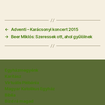
←
Adventi – Karácsonyi koncert 2015
→
Beer Miklós: Szeressek ott, ahol gyűlölnek
Egyházmegyénk
Karitász
Virtuális Plébánia
Magyar Katolikus Egyház
Biblia
Bízd rá magad