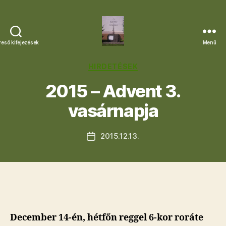
reső kifejezések
Menü
Letkési
Egyházközség
Kategóriák
HIRDETÉSEK
2015 – Advent 3.
vasárnapja
2015.12.13.
Bejegyzés
dátuma
December 14-én, hétfőn reggel 6-kor roráte