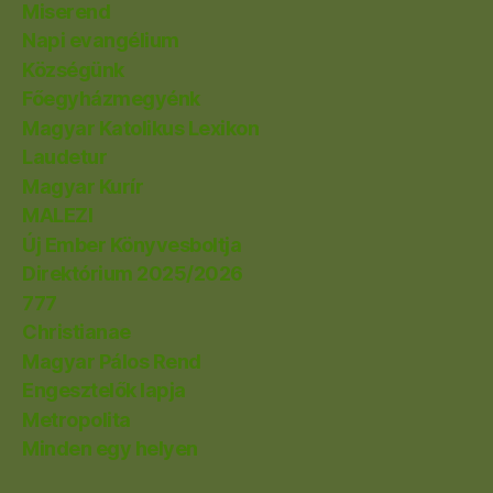
Miserend
Napi evangélium
Községünk
Főegyházmegyénk
Magyar Katolikus Lexikon
Laudetur
Magyar Kurír
MALEZI
Új Ember Könyvesboltja
Direktórium 2025/2026
777
Christianae
Magyar Pálos Rend
Engesztelők lapja
Metropolita
Minden egy helyen