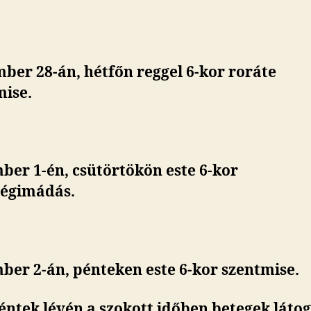
ber 28-án, hétfőn reggel 6-kor roráte
mise.
ber 1-én, csütörtökön este 6-kor
ségimádás.
ber 2-án, pénteken este 6-kor szentmise.
éntek lévén a szokott időben betegek látog