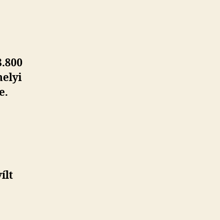
8.800
helyi
e.
ílt