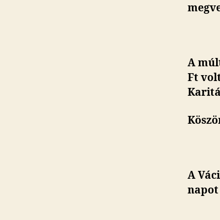
megve
A múlt
Ft vol
Karitá
Köszö
A Vác
napot