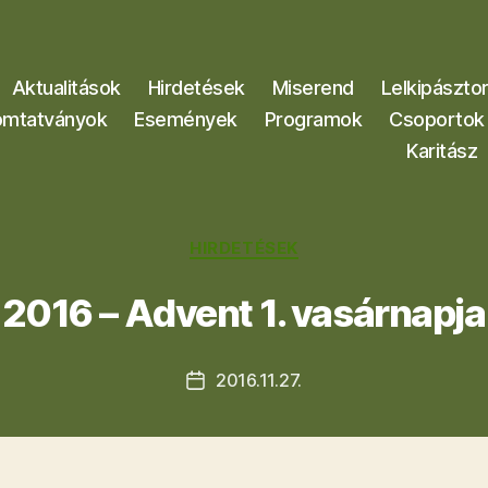
Aktualitások
Hirdetések
Miserend
Lelkipászto
mtatványok
Események
Programok
Csoportok
Karitász
Kategóriák
HIRDETÉSEK
2016 – Advent 1. vasárnapja
2016.11.27.
Bejegyzés
dátuma