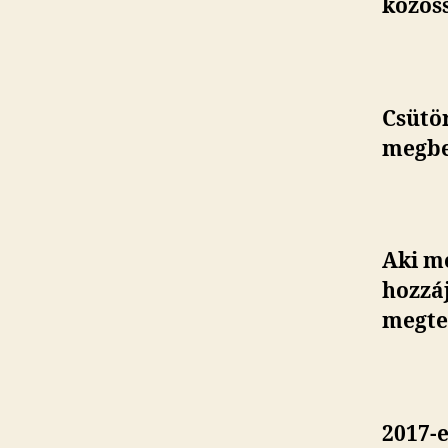
közöss
Csütö
megbes
Aki mé
hozzá
megte
2017-