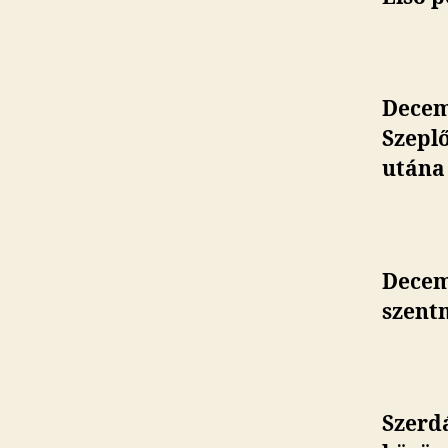
Decem
Szepl
utána 
Decemb
szent
Szerdá