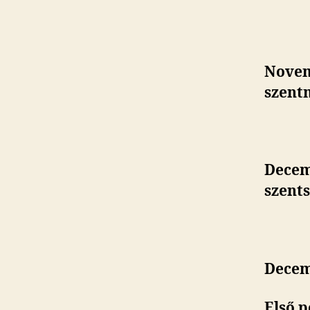
Novem
szent
Decem
szent
Decem
Első p