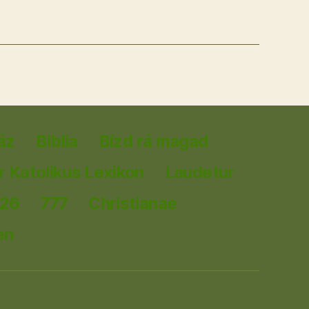
áz
Biblia
Bízd rá magad
 Katolikus Lexikon
Laudetur
026
777
Christianae
en