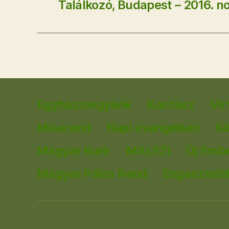
Találkozó, Budapest – 2016. n
Egyházmegyénk
Karitász
Vir
Miserend
Napi evangélium
K
Magyar Kurír
MALEZI
Új Emb
Magyar Pálos Rend
Engesztelők