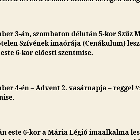
ber 3-án, szombaton délután 5-kor Szűz 
őtelen Szívének imaórája (Cenákulum) lesz
este 6-kor előesti szentmise.
er 4-én – Advent 2. vasárnapja – reggel ½
mise.
n este 6-kor a Mária Légió imaalkalma les