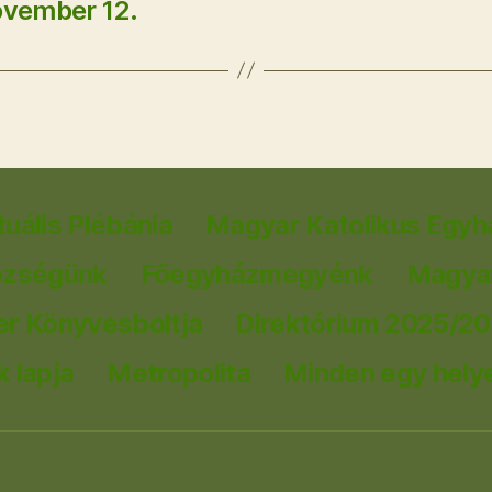
ovember 12.
tuális Plébánia
Magyar Katolikus Egyh
özségünk
Főegyházmegyénk
Magyar
er Könyvesboltja
Direktórium 2025/2
 lapja
Metropolita
Minden egy hely