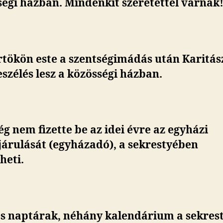
égi házban. Mindenkit szeretettel várnak
rtökön este a szentségimádás után Karitás
zélés lesz a közösségi házban.
g nem fizette be az idei évre az egyházi
járulását (egyházadó), a sekrestyében
heti.
es naptárak, néhány kalendárium a sekres