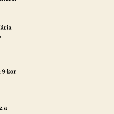
Mária
,
 9-kor
z a