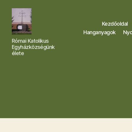
Kezdőoldal
Hanganyagok
Nyo
Letkési
Római Katolikus
Egyházközség
Egyházközségünk
élete