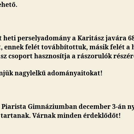
hető.
 heti perselyadomány a Karitász javára 6
t, ennek felét továbbítottuk, másik felét a 
sz csoport hasznosítja a rászorulók részér
njük nagylelkű adományaitokat!
i Piarista Gimnáziumban december 3-án ny
 tartanak. Várnak minden érdeklődőt!