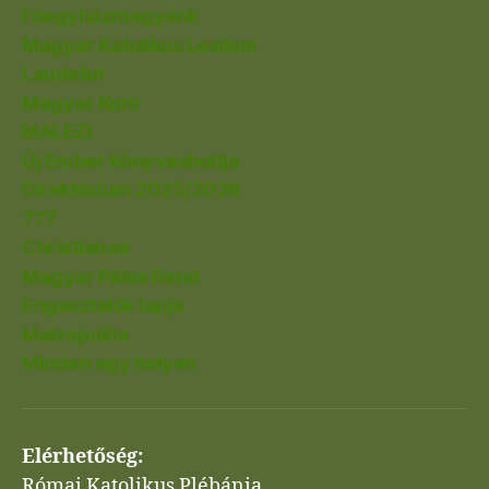
Főegyházmegyénk
Magyar Katolikus Lexikon
Laudetur
Magyar Kurír
MALEZI
Új Ember Könyvesboltja
Direktórium 2025/2026
777
Christianae
Magyar Pálos Rend
Engesztelők lapja
Metropolita
Minden egy helyen
Elérhetőség:
Római Katolikus Plébánia