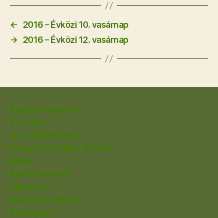
←
2016 – Évközi 10. vasárnap
→
2016 – Évközi 12. vasárnap
Egyházmegyénk
Karitász
Virtuális Plébánia
Magyar Katolikus Egyház
Biblia
Bízd rá magad
Miserend
Napi evangélium
Községünk