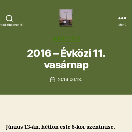
reső kifejezések
Menü
Letkési
Egyházközség
Kategóriák
HIRDETÉSEK
2016 – Évközi 11.
vasárnap
2016.06.13.
Bejegyzés
dátuma
Június 13-án, hétfőn este 6-kor szentmise.