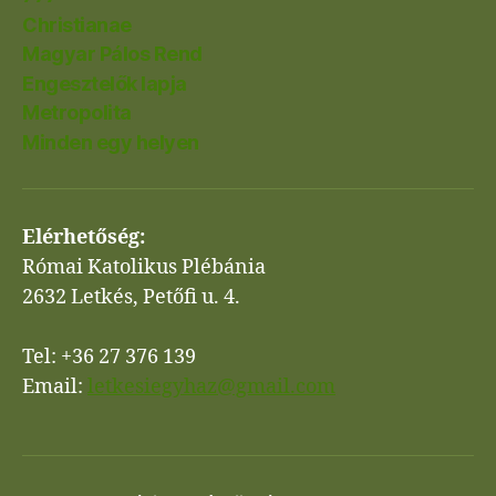
Christianae
Magyar Pálos Rend
Engesztelők lapja
Metropolita
Minden egy helyen
Elérhetőség:
Római Katolikus Plébánia
2632 Letkés, Petőfi u. 4.
Tel: +36 27 376 139
Email:
letkesiegyhaz@gmail.com