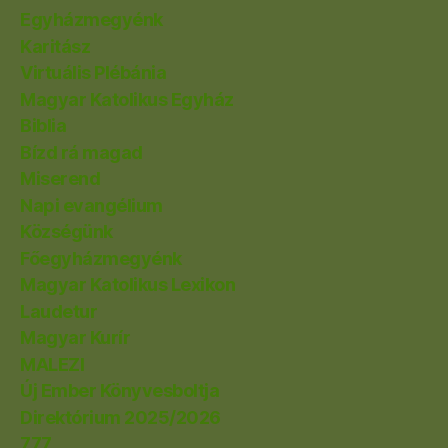
Egyházmegyénk
Karitász
Virtuális Plébánia
Magyar Katolikus Egyház
Biblia
Bízd rá magad
Miserend
Napi evangélium
Községünk
Főegyházmegyénk
Magyar Katolikus Lexikon
Laudetur
Magyar Kurír
MALEZI
Új Ember Könyvesboltja
Direktórium 2025/2026
777