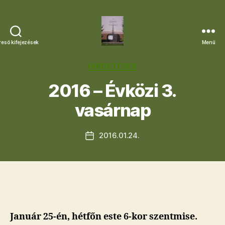
reső kifejezések
Menü
Letkési
Egyházközség
Kategóriák
HIRDETÉSEK
2016 – Évközi 3.
vasárnap
2016.01.24.
Bejegyzés
dátuma
Január 25-én, hétfőn este 6-kor szentmise.