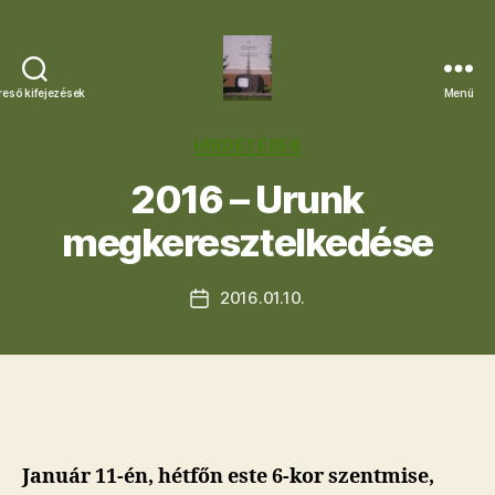
reső kifejezések
Menü
Letkési
Egyházközség
Kategóriák
HIRDETÉSEK
2016 – Urunk
megkeresztelkedése
2016.01.10.
Bejegyzés
dátuma
Január 11-én, hétfőn este 6-kor szentmise,