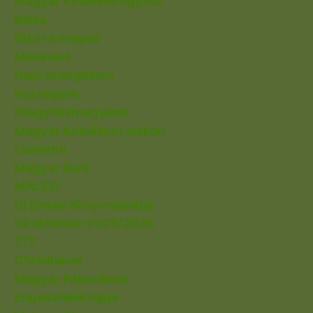
Magyar Katolikus Egyház
Biblia
Bízd rá magad
Miserend
Napi evangélium
Községünk
Főegyházmegyénk
Magyar Katolikus Lexikon
Laudetur
Magyar Kurír
MALEZI
Új Ember Könyvesboltja
Direktórium 2025/2026
777
Christianae
Magyar Pálos Rend
Engesztelők lapja