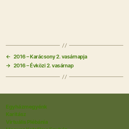
←
2016 – Karácsony 2. vasárnapja
→
2016 – Évközi 2. vasárnap
Egyházmegyénk
Karitász
Virtuális Plébánia