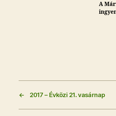
A Mári
ingyen
←
2017 – Évközi 21. vasárnap