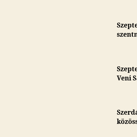
Szepte
szent
Szepte
Veni S
Szerd
közöss