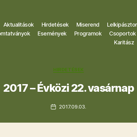
Aktualitások
Hirdetések
Miserend
Lelkipászto
mtatványok
Események
Programok
Csoportok
Karitász
Kategóriák
HIRDETÉSEK
2017 – Évközi 22. vasárnap
2017.09.03.
Bejegyzés
dátuma