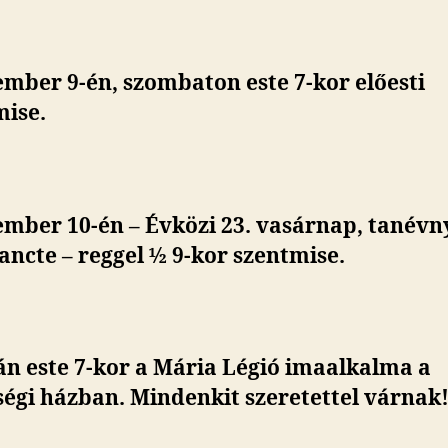
mber 9-én, szombaton este 7-kor előesti
mise.
mber 10-én – Évközi 23. vasárnap, tanévn
ancte – reggel ½ 9-kor szentmise.
án este 7-kor a Mária Légió imaalkalma a
égi házban. Mindenkit szeretettel várnak