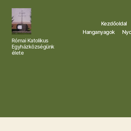
Kezdőoldal
Hanganyagok
Nyo
Letkési
Római Katolikus
Egyházközség
Egyházközségünk
élete