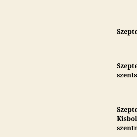
Szepte
Szepte
szent
Szept
Kisbo
szent