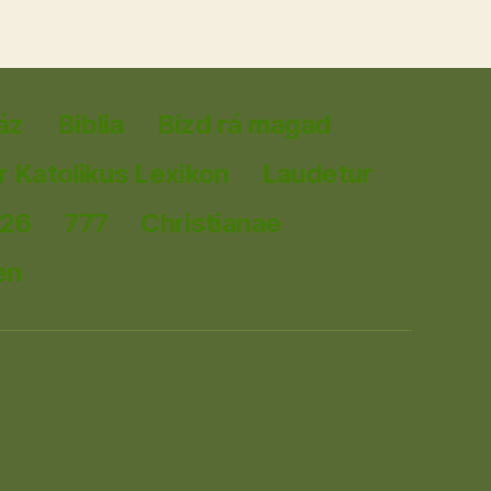
áz
Biblia
Bízd rá magad
 Katolikus Lexikon
Laudetur
026
777
Christianae
en