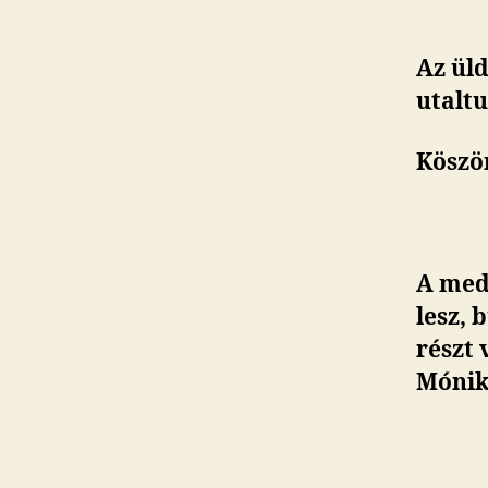
Az üld
utalt
Köszö
A medj
lesz, 
részt 
Mónik