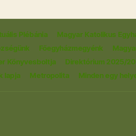
tuális Plébánia
Magyar Katolikus Egyh
özségünk
Főegyházmegyénk
Magyar
er Könyvesboltja
Direktórium 2025/2
 lapja
Metropolita
Minden egy hely