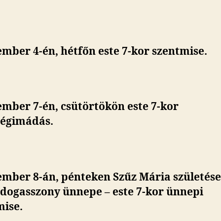
mber 4-én, hétfőn este 7-kor szentmise.
mber 7-én, csütörtökön este 7-kor
ségimádás.
ember 8-án, pénteken Szűz Mária születése
ldogasszony ünnepe –
este 7-kor ünnepi
mise.