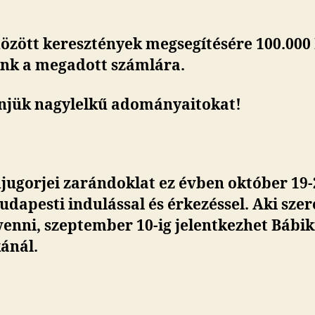
özött keresztények megsegítésére 100.000 
unk a megadott számlára.
njük nagylelkű adományaitokat!
ugorjei zarándoklat ez évben október 19-
budapesti indulással és érkezéssel. Aki sze
venni, szeptember 10-ig jelentkezhet Bábi
ánál.