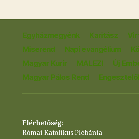
Egyházmegyénk
Karitász
Vir
Miserend
Napi evangélium
K
Magyar Kurír
MALEZI
Új Emb
Magyar Pálos Rend
Engesztelők
Elérhetőség:
Római Katolikus Plébánia