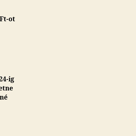
Ft-ot
24-ig
retne
kné