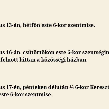
s 13-án, hétfőn este 6-kor szentmise.
s 16-án, csütörtökön este 6-kor szentségi
felnőtt hittan a közösségi házban.
us 17-én, pénteken délután
¼
6-kor Kereszt
ste 6-kor szentmise.