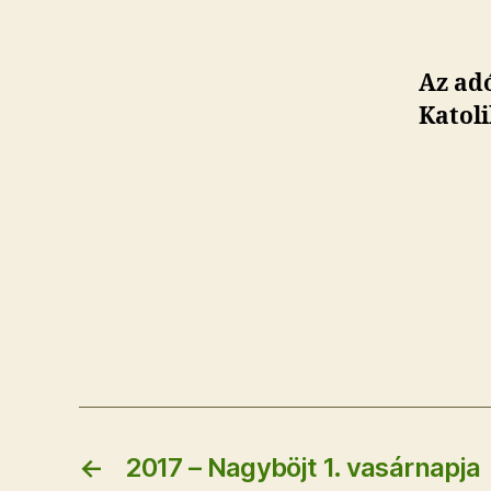
Az ad
Katoli
←
2017 – Nagyböjt 1. vasárnapja