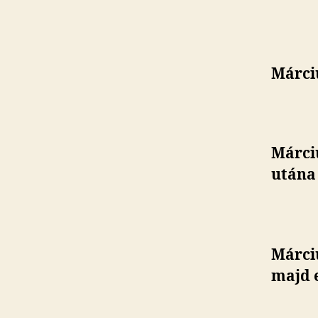
Márciu
Márciu
utána 
Márci
majd e