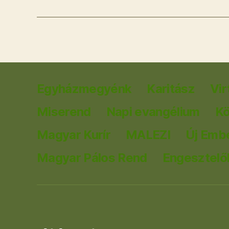
Egyházmegyénk
Karitász
Vir
Miserend
Napi evangélium
K
Magyar Kurír
MALEZI
Új Emb
Magyar Pálos Rend
Engesztelők