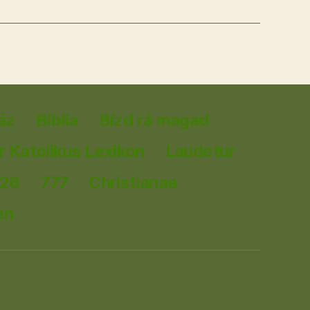
áz
Biblia
Bízd rá magad
 Katolikus Lexikon
Laudetur
026
777
Christianae
en