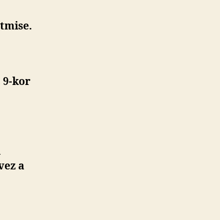
ntmise.
 9-kor
i
vez a