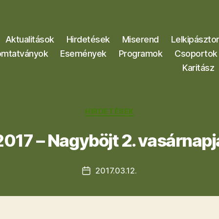
Aktualitások
Hirdetések
Miserend
Lelkipászto
mtatványok
Események
Programok
Csoportok
Karitász
Kategóriák
HIRDETÉSEK
2017 – Nagyböjt 2. vasárnapj
2017.03.12.
Bejegyzés
dátuma