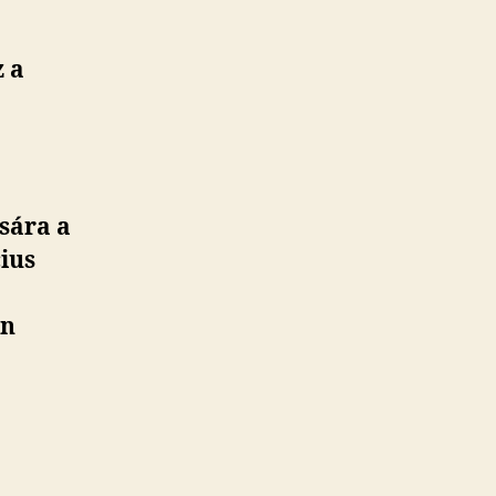
z a
!
sára a
cius
én