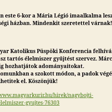
 este 6-kor a Mária Légió imaalkalma les
égi házban. Mindenkit szeretettel várnak
yar Katolikus Püspöki Konferencia felhívá
sz tartós élelmiszer gyűjtést szervez. Már
-ig hozhatjátok adományaitokat.
omunkban a szokott módon, a padok vég
hetitek el. Köszönjük!
/www.magyarkurir.hu/hirek/nagybojti-
elelmiszer-gyujtes-76303