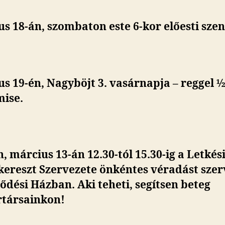
s 18-án, szombaton este 6-kor előesti sze
s 19-én, Nagyböjt 3. vasárnapja – reggel ½
mise.
, március 13-án 12.30-tól 15.30-ig a Letkés
kereszt Szervezete önkéntes véradást szer
dési Házban. Aki teheti, segítsen beteg
társainkon!