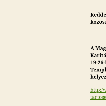
Kedden
közöss
A Mag
Karitá
19-26
Templ
helyez
http:/
tartos