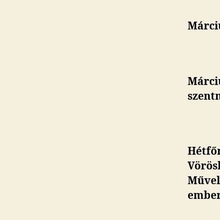
Márciu
Márciu
szent
Hétfőn
Vörös
Művelő
ember