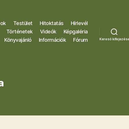
rok
Testület
Hitoktatás
Hírlevél
Történetek
Videók
Képgaléria
Könyvajánló
Információk
Fórum
Kereső kifejezés
a