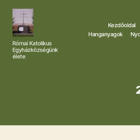
Kezdőoldal
Hanganyagok
Nyo
Letkési
Római Katolikus
Egyházközség
Egyházközségünk
élete