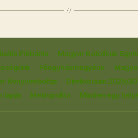
tuális Plébánia
Magyar Katolikus Egyh
özségünk
Főegyházmegyénk
Magyar
er Könyvesboltja
Direktórium 2025/2
 lapja
Metropolita
Minden egy hely