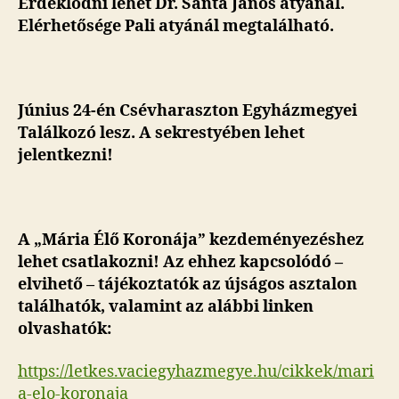
Érdeklődni lehet Dr. Sánta János atyánál.
Elérhetősége Pali atyánál megtalálható.
Június 24-én Csévharaszton Egyházmegyei
Találkozó lesz. A sekrestyében lehet
jelentkezni!
A „Mária Élő Koronája” kezdeményezéshez
lehet csatlakozni! Az ehhez kapcsolódó –
elvihető – tájékoztatók az újságos asztalon
találhatók, valamint az alábbi linken
olvashatók:
https://letkes.vaciegyhazmegye.hu/cikkek/mari
a-elo-koronaja