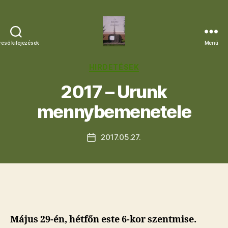
reső kifejezések
Menü
Letkési
Egyházközség
Kategóriák
HIRDETÉSEK
2017 – Urunk
mennybemenetele
2017.05.27.
Bejegyzés
dátuma
Május 29-én, hétfőn este 6-kor szentmise.