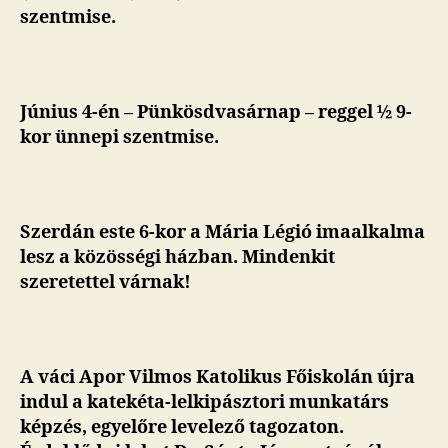
szentmise.
Június 4-én – Pünkösdvasárnap – reggel ½ 9-
kor ünnepi szentmise.
Szerdán este 6-kor a Mária Légió imaalkalma
lesz a közösségi házban. Mindenkit
szeretettel várnak!
A váci Apor Vilmos Katolikus Főiskolán újra
indul a katekéta-lelkipásztori munkatárs
képzés, egyelőre levelező tagozaton.