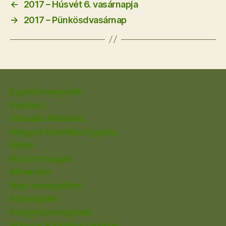
←
2017 – Húsvét 6. vasárnapja
→
2017 – Pünkösdvasárnap
Egyházmegyénk
Karitász
Virtuális Plébánia
Magyar Katolikus Egyház
Biblia
Bízd rá magad
Miserend
Napi evangélium
Községünk
Főegyházmegyénk
Magyar Katolikus Lexikon