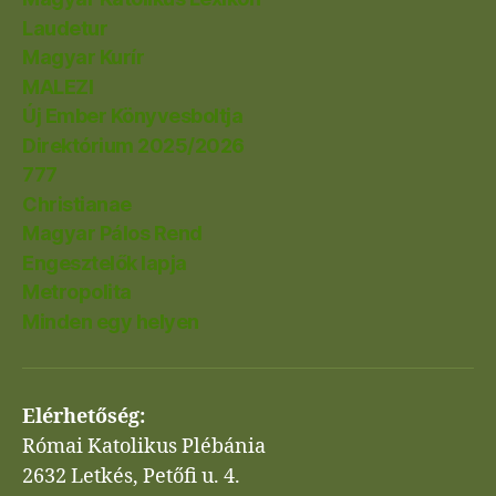
Laudetur
Magyar Kurír
MALEZI
Új Ember Könyvesboltja
Direktórium 2025/2026
777
Christianae
Magyar Pálos Rend
Engesztelők lapja
Metropolita
Minden egy helyen
Elérhetőség:
Római Katolikus Plébánia
2632 Letkés, Petőfi u. 4.