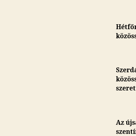
Hétfőn
közös
Szerd
közöss
szeret
Az újs
szentí