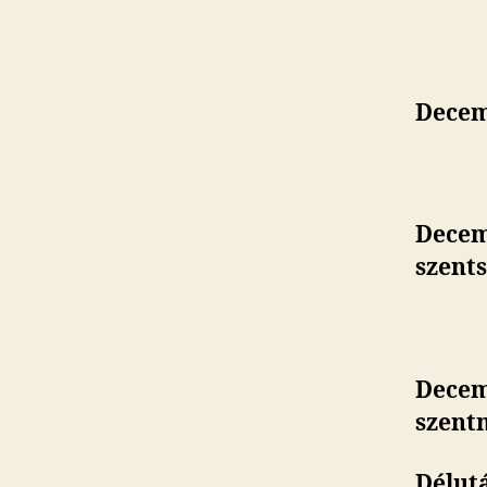
Decem
Decem
szent
Decem
szent
Délutá