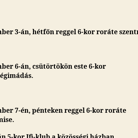
ber 3-án, hétfőn reggel
6-kor roráte szent
ber 6-án, csütörtökön este 6-kor
ségimádás.
ber 7-én, pénteken reggel 6-kor roráte
mise
.
n 5-kor Ifi-klub a közösségi házban.