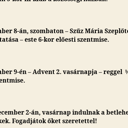
ber 8-án, szombaton – Szűz Mária Szeplőt
atása – este 6-kor előesti szentmise.
er 9-én – Advent 2. vasárnapja – reggel ½
entmise.
ecember 2-án, vasárnap indulnak a betle
ek. Fogadjátok őket szeretettel!