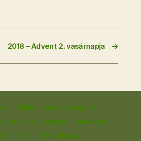
2018 – Advent 2. vasárnapja
→
áz
Biblia
Bízd rá magad
 Katolikus Lexikon
Laudetur
026
777
Christianae