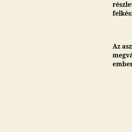
részl
felké
Az asz
megvá
ember