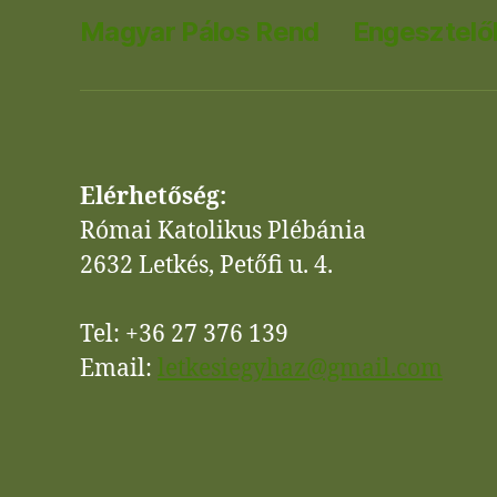
Magyar Pálos Rend
Engesztelők
Elérhetőség:
Római Katolikus Plébánia
2632 Letkés, Petőfi u. 4.
Tel: +36 27 376 139
Email:
letkesiegyhaz@gmail.com