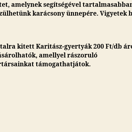
etet, amelynek segítségével tartalmasabba
szülhetünk karácsony ünnepére. Vigyetek b
talra kitett Karitász-gyertyák 200 Ft/db á
sárolhatók, amellyel rászoruló
társainkat támogathatjátok.