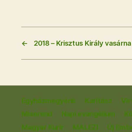
←
2018 – Krisztus Király vasárna
Egyházmegyénk
Karitász
Vir
Miserend
Napi evangélium
K
Magyar Kurír
MALEZI
Új Emb