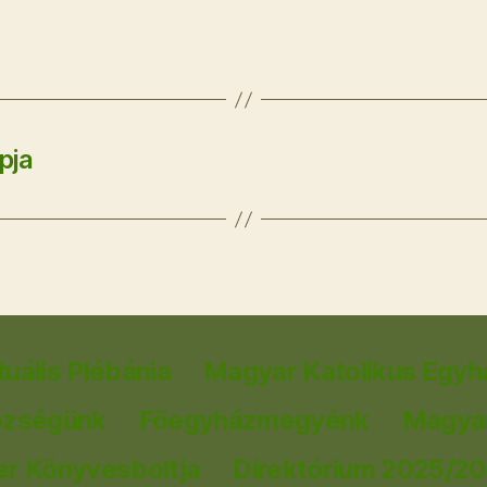
pja
tuális Plébánia
Magyar Katolikus Egyh
özségünk
Főegyházmegyénk
Magyar
er Könyvesboltja
Direktórium 2025/2