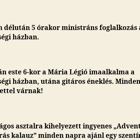
 délután 5 órakor ministráns foglalkozás 
ségi házban.
án este 6-kor a Mária Légió imaalkalma a
égi házban, utána gitáros éneklés. Minden
ettel várnak!
ágos asztalra kihelyezett ingyenes „Advent
rás kalauz” minden napra ajánl egy szentí