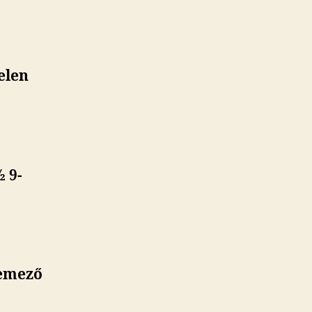
elen
 9-
hemező