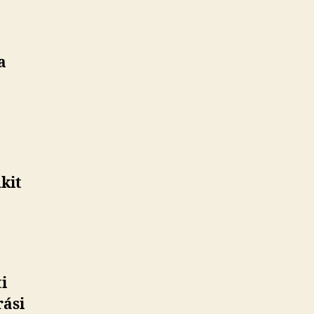
a
kit
i
rási