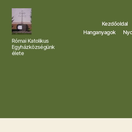
Kezdőoldal
Hanganyagok
Nyo
Letkési
Római Katolikus
Egyházközség
Egyházközségünk
élete