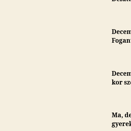
Decem
Fogant
Decemb
kor sz
Ma, d
gyerek