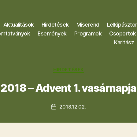
Aktualitások
Hirdetések
Miserend
Lelkipászto
mtatványok
Események
Programok
Csoportok
Karitász
Kategóriák
HIRDETÉSEK
2018 – Advent 1. vasárnapja
2018.12.02.
Bejegyzés
dátuma