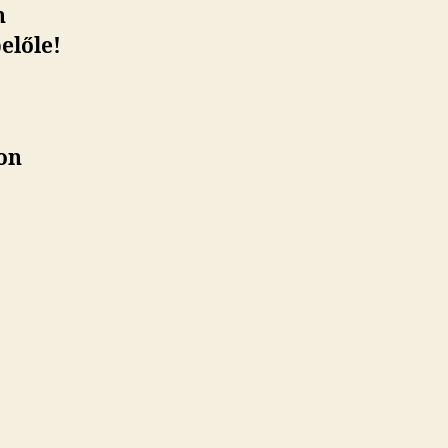
n
előle!
ron