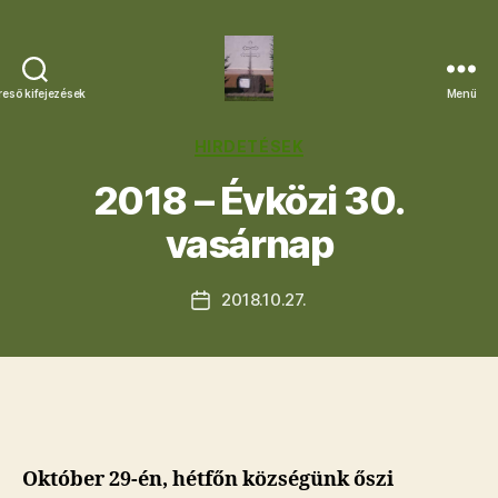
reső kifejezések
Menü
Letkési
Egyházközség
Kategóriák
HIRDETÉSEK
2018 – Évközi 30.
vasárnap
2018.10.27.
Bejegyzés
dátuma
Október 29-én, hétfőn községünk őszi