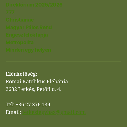
Direktórium 2025/2026
777
Christianae
Magyar Pálos Rend
Engesztelők lapja
Metropolita
Minden egy helyen
Elérhetőség:
Római Katolikus Plébánia
2632 Letkés, Petőfi u. 4.
Tel: +36 27 376 139
Email:
letkesiegyhaz@gmail.com