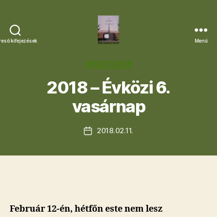
reső kifejezések
Menü
Letkési
Egyházközség
Kategóriák
HIRDETÉSEK
2018 – Évközi 6.
vasárnap
2018.02.11.
Bejegyzés
dátuma
Február 12-én, hétfőn este nem lesz