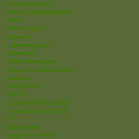
Virtuális Plébánia
Magyar Katolikus Egyház
Biblia
Bízd rá magad
Miserend
Napi evangélium
Községünk
Főegyházmegyénk
Magyar Katolikus Lexikon
Laudetur
Magyar Kurír
MALEZI
Új Ember Könyvesboltja
Direktórium 2025/2026
777
Christianae
Magyar Pálos Rend