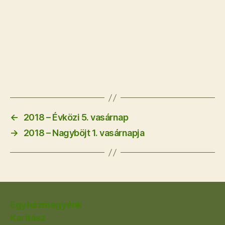
←
2018 – Évközi 5. vasárnap
→
2018 – Nagyböjt 1. vasárnapja
Egyházmegyénk
Karitász