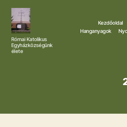
Kezdőoldal
Hanganyagok
Nyo
Letkési
Római Katolikus
Egyházközség
Egyházközségünk
élete