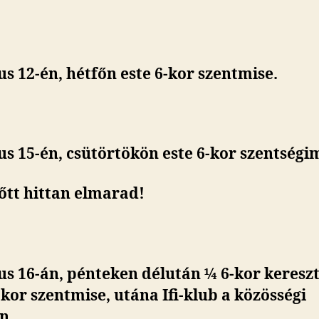
s 12-én, hétfőn este 6-kor szentmise.
us 15-én
, csütörtökön este 6-kor szentségi
őtt hittan elmarad!
us 16-án, pénteken
délután
¼ 6-kor kereszt
-kor szentmise, utána Ifi-klub a közösségi
n.