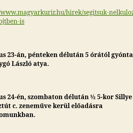
//www.magyarkurir.hu/hirek/segitsuk-nelkulo
jtben-is
s 23-án, pénteken délután 5 órától gyónta
gó László atya.
us 24-én, szombaton délután
½ 5-kor Sillye
ztút c. zeneműve kerül előadásra
lomunkban.