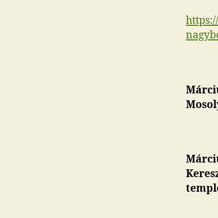
https:
nagybo
Márciu
Mosoly
Márci
Keres
temp