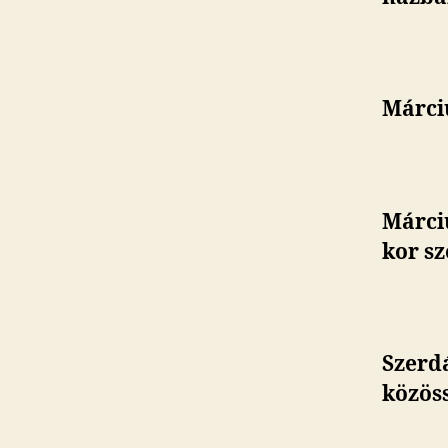
Márci
Márciu
kor sz
Szerd
közöss