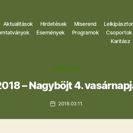
Aktualitások
Hirdetések
Miserend
Lelkipászto
mtatványok
Események
Programok
Csoportok
Karitász
Kategóriák
HIRDETÉSEK
2018 – Nagyböjt 4. vasárnapj
2018.03.11.
Bejegyzés
dátuma