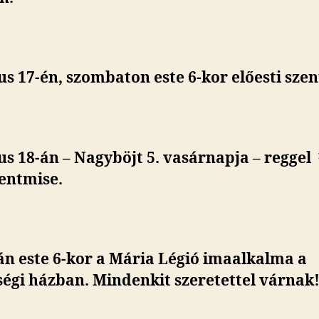
us 17-én, szombaton
este 6-kor előesti sze
s 18-án – Nagyböjt 5. vasárnapja – reggel 
entmise.
án este 6-kor a Mária Légió imaalkalma a
égi házban. Mindenkit szeretettel várnak