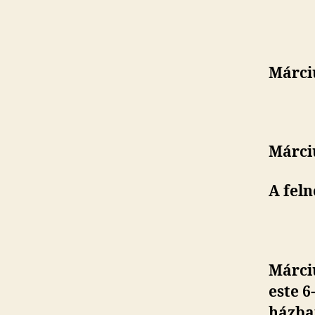
Márciu
Márci
A feln
Márci
este 6
házba