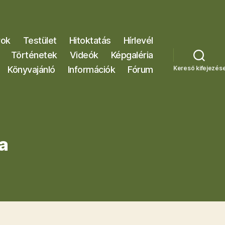
rok
Testület
Hitoktatás
Hírlevél
Történetek
Videók
Képgaléria
Könyvajánló
Információk
Fórum
Kereső kifejezés
a