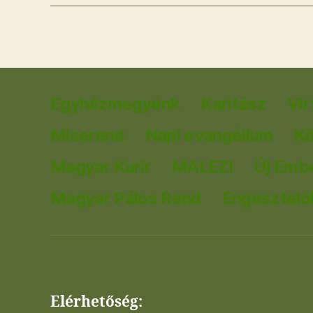
Egyházmegyénk
Karitász
Vir
Miserend
Napi evangélium
K
Magyar Kurír
MALEZI
Új Emb
Magyar Pálos Rend
Engesztelők
Elérhetőség: