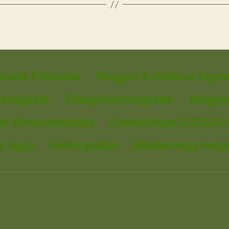
tuális Plébánia
Magyar Katolikus Egyh
özségünk
Főegyházmegyénk
Magyar
er Könyvesboltja
Direktórium 2025/2
 lapja
Metropolita
Minden egy hely