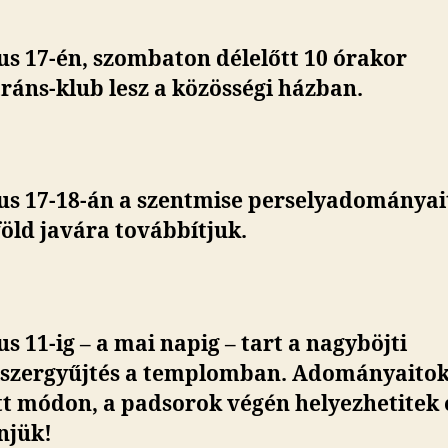
s 17-én, szombaton délelőtt 10 órakor
ráns-klub lesz a közösségi házban.
us 17-18-án a szentmise perselyadományai
öld javára továbbítjuk.
s 11-ig – a mai napig – tart a nagyböjti
iszergyűjtés a templomban. Adományaitok
t módon, a padsorok végén helyezhetitek e
njük!