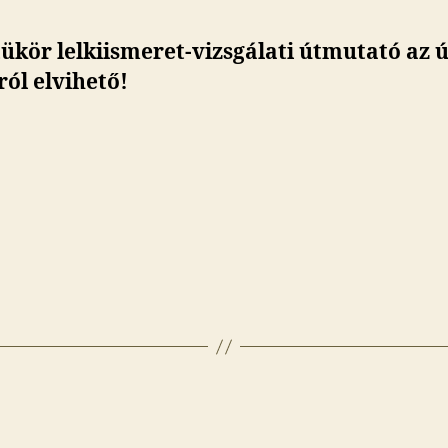
tükör lelkiismeret-vizsgálati útmutató az 
ról elvihető!