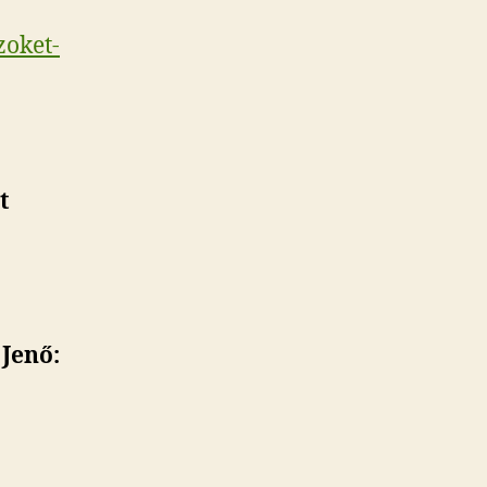
zoket-
t
 Jenő: