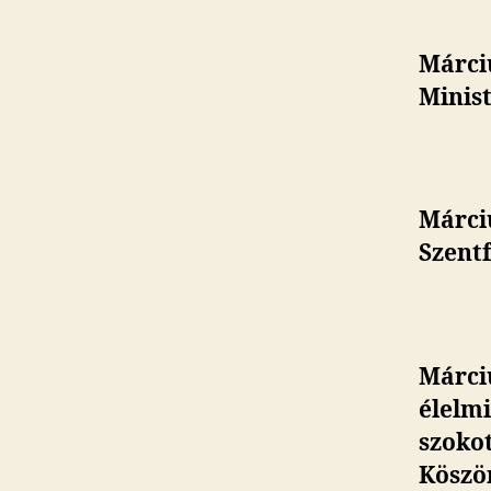
Márciu
Minist
Márci
Szentf
Márciu
élelm
szokot
Köszö