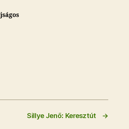
újságos
Sillye Jenő: Keresztút
→