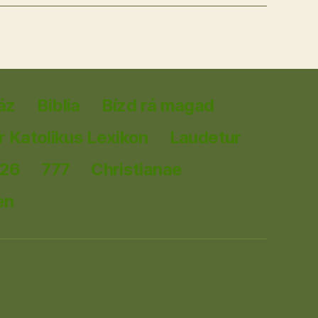
áz
Biblia
Bízd rá magad
 Katolikus Lexikon
Laudetur
026
777
Christianae
en