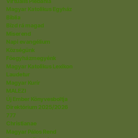
Virtuális Plébánia
Magyar Katolikus Egyház
Biblia
Bízd rá magad
Miserend
Napi evangélium
Községünk
Főegyházmegyénk
Magyar Katolikus Lexikon
Laudetur
Magyar Kurír
MALEZI
Új Ember Könyvesboltja
Direktórium 2025/2026
777
Christianae
Magyar Pálos Rend