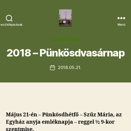
reső kifejezések
Menü
Letkési
Egyházközség
Kategóriák
HIRDETÉSEK
2018 – Pünkösdvasárnap
2018.05.21.
Bejegyzés
dátuma
Május 21-én – Pünkösdhétfő – Szűz Mária, az
Egyház anyja emléknapja – reggel ½ 9-kor
szentmise.