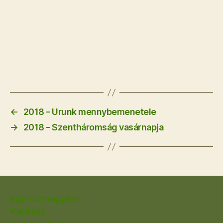
←
2018 – Urunk mennybemenetele
→
2018 – Szentháromság vasárnapja
Egyházmegyénk
Karitász