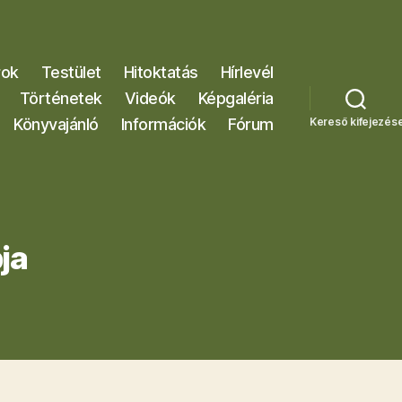
rok
Testület
Hitoktatás
Hírlevél
Történetek
Videók
Képgaléria
Könyvajánló
Információk
Fórum
Kereső kifejezés
ja