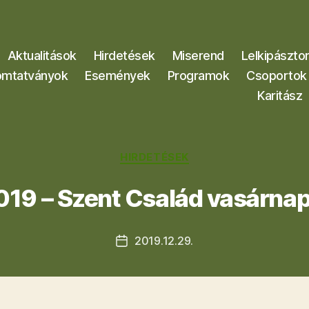
Aktualitások
Hirdetések
Miserend
Lelkipászto
mtatványok
Események
Programok
Csoportok
Karitász
Kategóriák
HIRDETÉSEK
019 – Szent Család vasárnap
2019.12.29.
Bejegyzés
dátuma