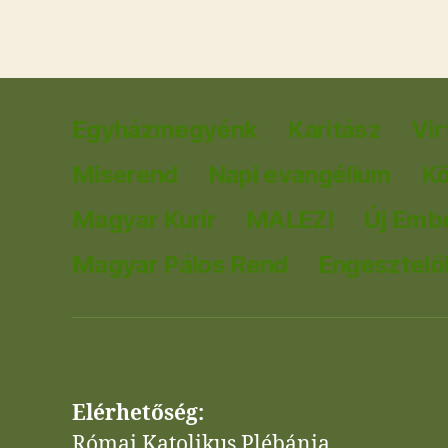
Egyházmegyénk
Karitász
Vir
Miserend
Napi evangélium
K
Magyar Kurír
MALEZI
Új Emb
Magyar Pálos Rend
Engesztelők
Elérhetőség:
Római Katolikus Plébánia