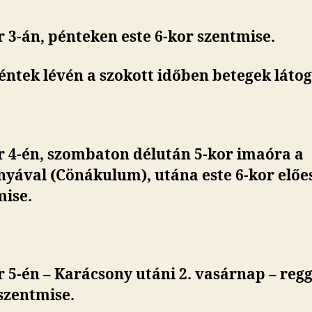
 3-án, pénteken este 6-kor szentmise.
éntek lévén a szokott időben betegek láto
r 4-én, szombaton délután 5-kor imaóra a
yával (Cönákulum), utána este 6-kor előes
mise
.
 5-én – Karácsony utáni 2. vasárnap – reg
szentmise.