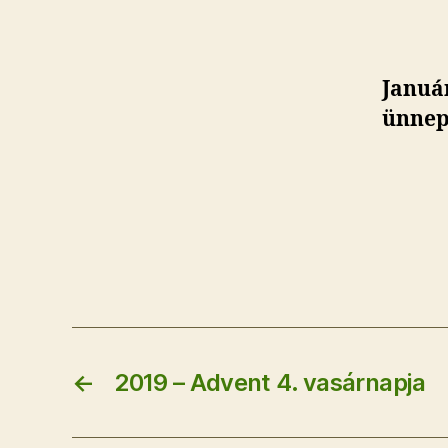
Január
ünnepe
←
2019 – Advent 4. vasárnapja