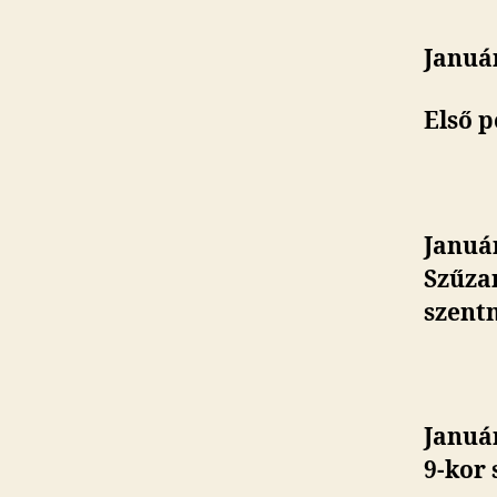
Január
Első p
Januá
Szűzan
szent
Január
9-kor 