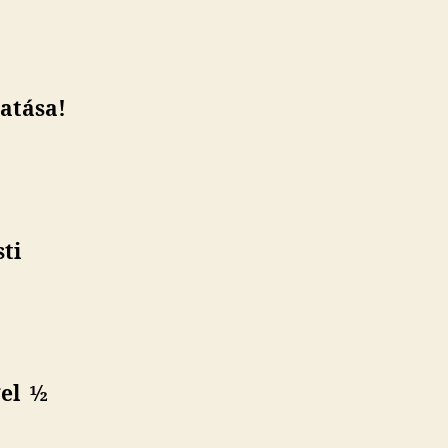
gatása!
ti
gel ½