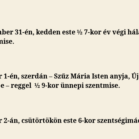
ber 31-én, kedden este ½ 7-kor év végi há
mise.
 1-én, szerdán – Szűz Mária Isten anyja, Ú
e –
reggel ½ 9-kor ünnepi szentmise.
 2-án, csütörtökön este 6-kor szentségimá