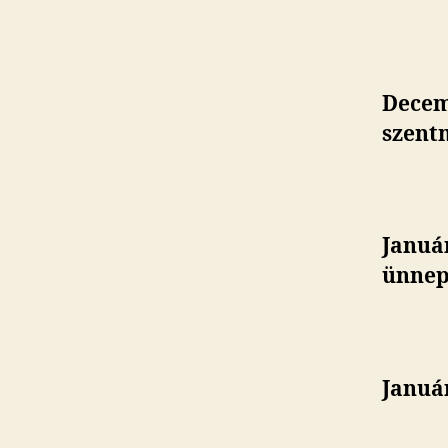
Decem
szent
Január
ünnep
Január