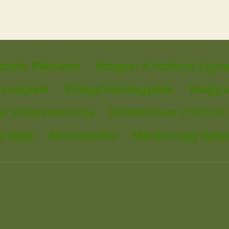
tuális Plébánia
Magyar Katolikus Egyh
özségünk
Főegyházmegyénk
Magyar
er Könyvesboltja
Direktórium 2025/2
 lapja
Metropolita
Minden egy hely