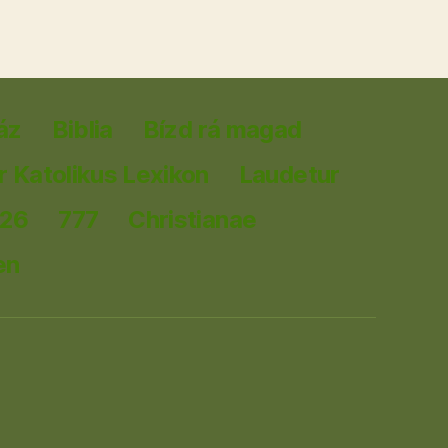
áz
Biblia
Bízd rá magad
 Katolikus Lexikon
Laudetur
026
777
Christianae
en