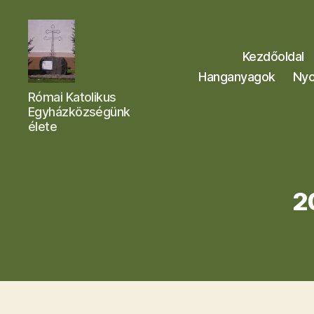
Kezdőoldal
Hanganyagok
Nyo
Letkési
Római Katolikus
Egyházközség
Egyházközségünk
élete
2