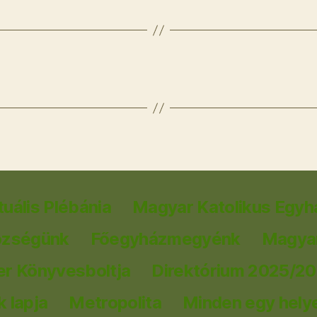
tuális Plébánia
Magyar Katolikus Egyh
özségünk
Főegyházmegyénk
Magyar
er Könyvesboltja
Direktórium 2025/2
 lapja
Metropolita
Minden egy hely