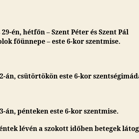
 29-én, hétfőn – Szent Péter és Szent Pál
lok főünnepe – este 6-kor szentmise.
 2-án, csütörtökön este 6-kor szentségimád
 3-án, pénteken
este 6-kor szentmise.
éntek lévén a szokott időben betegek láto