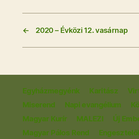
←
2020 – Évközi 12. vasárnap
Egyházmegyénk
Karitász
Vir
Miserend
Napi evangélium
K
Magyar Kurír
MALEZI
Új Emb
Magyar Pálos Rend
Engesztelők