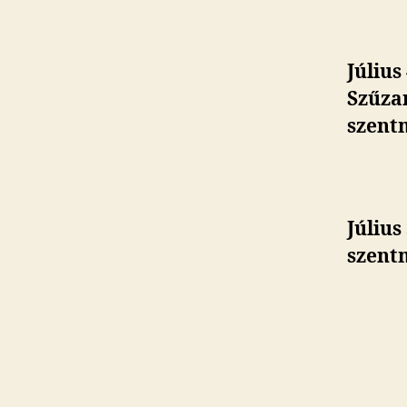
Július
Szűzan
szent
Július
szent