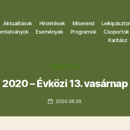
Aktualitások
Hirdetések
Miserend
Lelkipászto
mtatványok
Események
Programok
Csoportok
Karitász
Kategóriák
HIRDETÉSEK
2020 – Évközi 13. vasárnap
2020.06.29.
Bejegyzés
dátuma