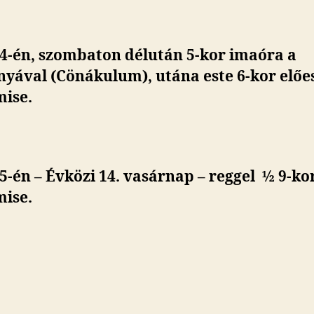
 4-én, szombaton
délután 5-kor imaóra a
yával (Cönákulum), utána este 6-kor előes
mise
.
 5-én – Évközi 14. vasárnap – reggel ½ 9-ko
mise.