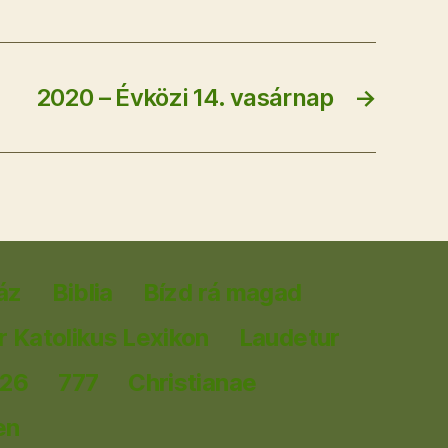
2020 – Évközi 14. vasárnap
→
áz
Biblia
Bízd rá magad
 Katolikus Lexikon
Laudetur
026
777
Christianae
en