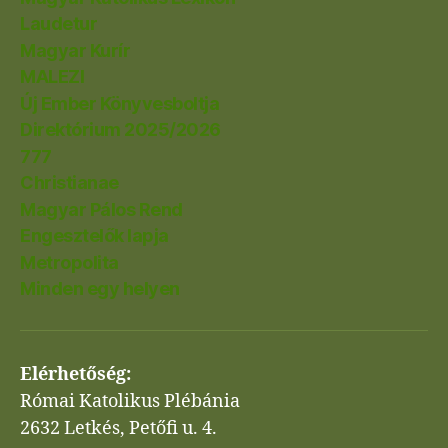
Laudetur
Magyar Kurír
MALEZI
Új Ember Könyvesboltja
Direktórium 2025/2026
777
Christianae
Magyar Pálos Rend
Engesztelők lapja
Metropolita
Minden egy helyen
Elérhetőség:
Római Katolikus Plébánia
2632 Letkés, Petőfi u. 4.