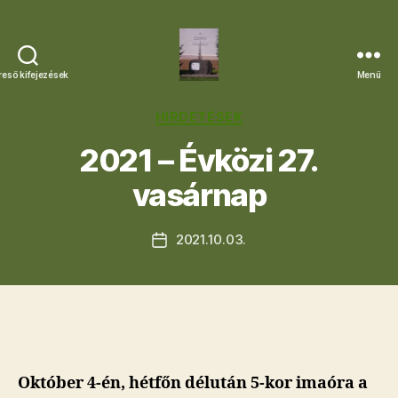
reső kifejezések
Menü
Letkési
Egyházközség
Kategóriák
HIRDETÉSEK
2021 – Évközi 27.
vasárnap
2021.10.03.
Bejegyzés
dátuma
Október 4-én, hétfőn délután 5-kor imaóra a