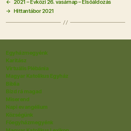
←
2021 – Évközi 26. vasárnap – Elsőáldozás
→
Hittantábor 2021
Egyházmegyénk
Karitász
Virtuális Plébánia
Magyar Katolikus Egyház
Biblia
Bízd rá magad
Miserend
Napi evangélium
Községünk
Főegyházmegyénk
Magyar Katolikus Lexikon