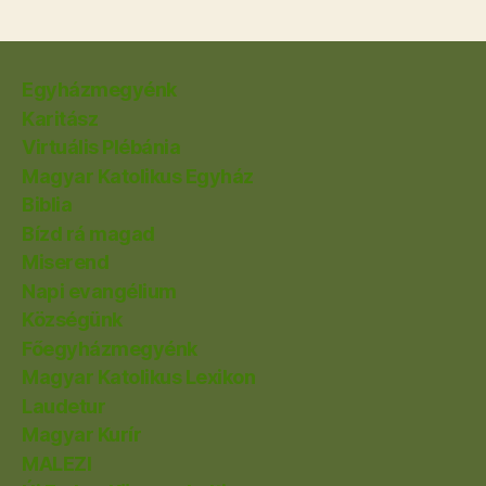
Egyházmegyénk
Karitász
Virtuális Plébánia
Magyar Katolikus Egyház
Biblia
Bízd rá magad
Miserend
Napi evangélium
Községünk
Főegyházmegyénk
Magyar Katolikus Lexikon
Laudetur
Magyar Kurír
MALEZI