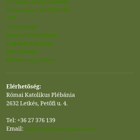
Új Ember Könyvesboltja
Direktórium 2025/2026
777
Christianae
Magyar Pálos Rend
Engesztelők lapja
Metropolita
Minden egy helyen
Elérhetőség:
Római Katolikus Plébánia
2632 Letkés, Petőfi u. 4.
Tel: +36 27 376 139
Email:
letkesiegyhaz@gmail.com