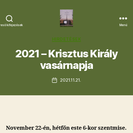
reső kifejezések
Menü
Letkési
Egyházközség
Kategóriák
HIRDETÉSEK
2021 – Krisztus Király
vasárnapja
2021.11.21.
Bejegyzés
dátuma
November 22-én, hétfőn este 6-kor szentmise.