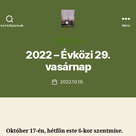
reső kifejezések
Menü
Letkési
Egyházközség
Kategóriák
HIRDETÉSEK
2022 – Évközi 29.
vasárnap
2022.10.16.
Bejegyzés
dátuma
Október 17-én, hétfőn este 6-kor szentmise.