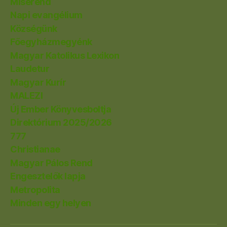
Miserend
Napi evangélium
Községünk
Főegyházmegyénk
Magyar Katolikus Lexikon
Laudetur
Magyar Kurír
MALEZI
Új Ember Könyvesboltja
Direktórium 2025/2026
777
Christianae
Magyar Pálos Rend
Engesztelők lapja
Metropolita
Minden egy helyen