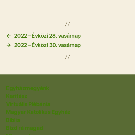
←
2022 – Évközi 28. vasárnap
→
2022 – Évközi 30. vasárnap
Egyházmegyénk
Karitász
Virtuális Plébánia
Magyar Katolikus Egyház
Biblia
Bízd rá magad