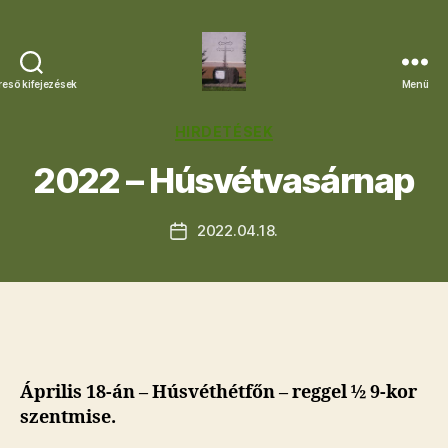
reső kifejezések
Menü
Letkési
Egyházközség
Kategóriák
HIRDETÉSEK
2022 – Húsvétvasárnap
2022.04.18.
Bejegyzés
dátuma
Április 18-án – Húsvéthétfőn – reggel ½ 9-kor
szentmise.