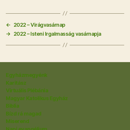
←
2022 – Virágvasárnap
→
2022 – Isteni Irgalmasság vasárnapja
Egyházmegyénk
Karitász
Virtuális Plébánia
Magyar Katolikus Egyház
Biblia
Bízd rá magad
Miserend
Napi evangélium