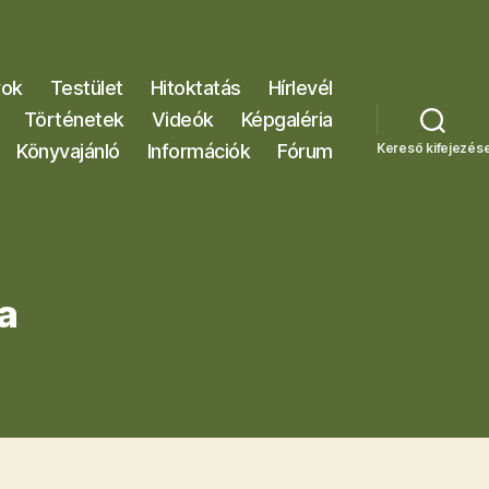
rok
Testület
Hitoktatás
Hírlevél
Történetek
Videók
Képgaléria
Könyvajánló
Információk
Fórum
Kereső kifejezés
a