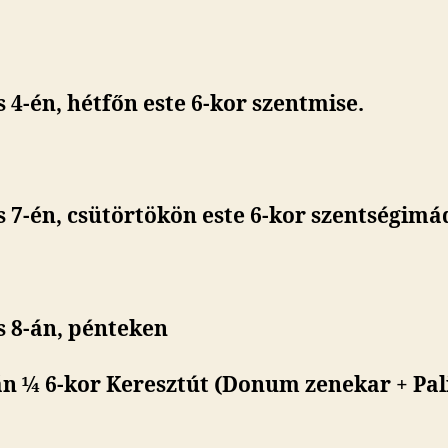
s 4-én, hétfőn este 6-kor szentmise.
s 7-én, csütörtökön este 6-kor szentségimá
s 8-án, pénteken
án ¼ 6-kor Keresztút (Donum zenekar + Pal