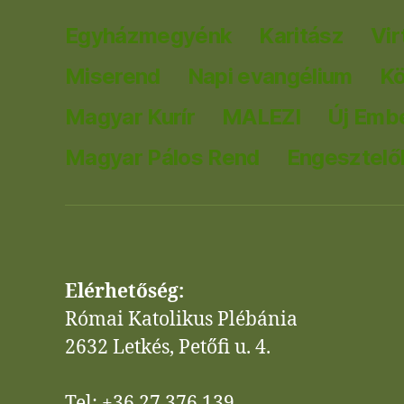
Egyházmegyénk
Karitász
Vir
Miserend
Napi evangélium
K
Magyar Kurír
MALEZI
Új Emb
Magyar Pálos Rend
Engesztelők
Elérhetőség:
Római Katolikus Plébánia
2632 Letkés, Petőfi u. 4.
Tel: +36 27 376 139