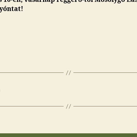
yóntat!
a