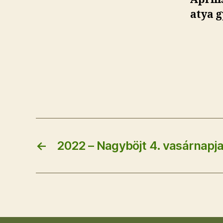
atya g
←
2022 – Nagyböjt 4. vasárnapj