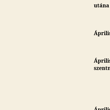
utána 
Áprili
Áprili
szentm
Áprili