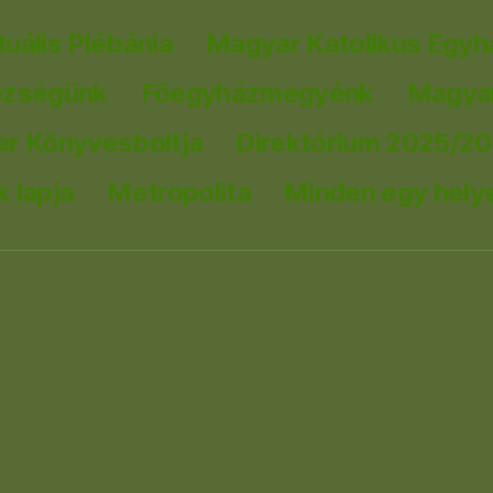
tuális Plébánia
Magyar Katolikus Egyh
özségünk
Főegyházmegyénk
Magyar
er Könyvesboltja
Direktórium 2025/2
 lapja
Metropolita
Minden egy hely