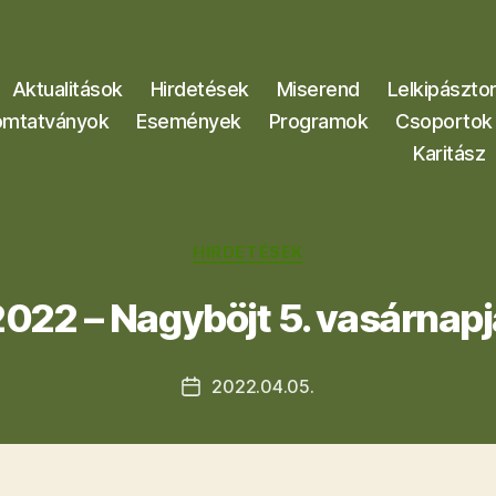
Aktualitások
Hirdetések
Miserend
Lelkipászto
mtatványok
Események
Programok
Csoportok
Karitász
Kategóriák
HIRDETÉSEK
2022 – Nagyböjt 5. vasárnapj
2022.04.05.
Bejegyzés
dátuma