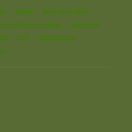
áz
Biblia
Bízd rá magad
 Katolikus Lexikon
Laudetur
026
777
Christianae
en