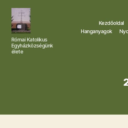
Kezdőoldal
Hanganyagok
Nyo
Letkési
Római Katolikus
Egyházközség
Egyházközségünk
élete