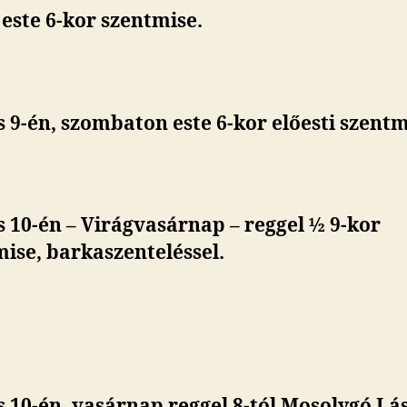
este 6-kor szentmise.
s 9-én, szombaton este 6-kor előesti szentm
s 10-én – Virágvasárnap – reggel ½ 9-kor
ise, barkaszenteléssel.
s 10-én, vasárnap reggel 8-tól Mosolygó Lá