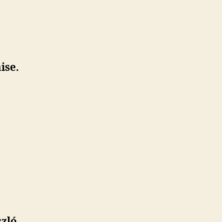
ise.
szló