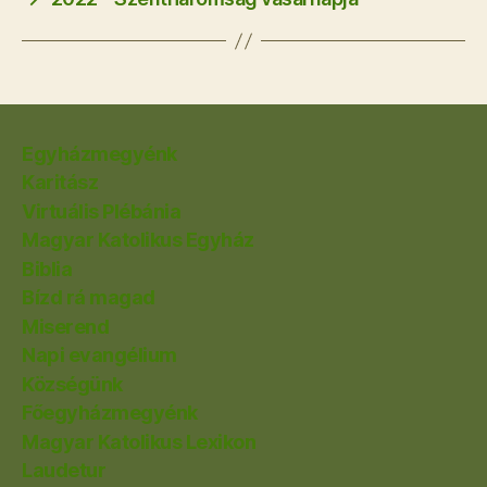
Egyházmegyénk
Karitász
Virtuális Plébánia
Magyar Katolikus Egyház
Biblia
Bízd rá magad
Miserend
Napi evangélium
Községünk
Főegyházmegyénk
Magyar Katolikus Lexikon
Laudetur