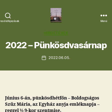
reső kifejezések
Menü
Letkési
Egyházközség
Kategóriák
HIRDETÉSEK
2022 – Pünkösdvasárnap
2022.06.05.
Bejegyzés
dátuma
Június 6-án, pünkösdhétfőn – Boldogságos
Szűz Mária, az Egyház anyja emléknapja –
reggel ½ 9-kor szentmise.