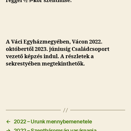
reggel ½ 9-kor szentmise.
A Váci Egyházmegyében, Vácon 2022.
októbertől 2023. júniusig Családcsoport
vezető képzés indul. A részletek a
sekrestyében megtekinthetők.
←
2022 – Urunk mennybemenetele
→
2022 – Szentháromság vasárnapja