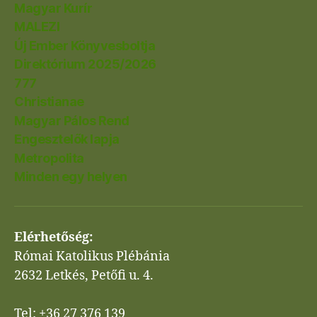
Magyar Kurír
MALEZI
Új Ember Könyvesboltja
Direktórium 2025/2026
777
Christianae
Magyar Pálos Rend
Engesztelők lapja
Metropolita
Minden egy helyen
Elérhetőség:
Római Katolikus Plébánia
2632 Letkés, Petőfi u. 4.
Tel: +36 27 376 139