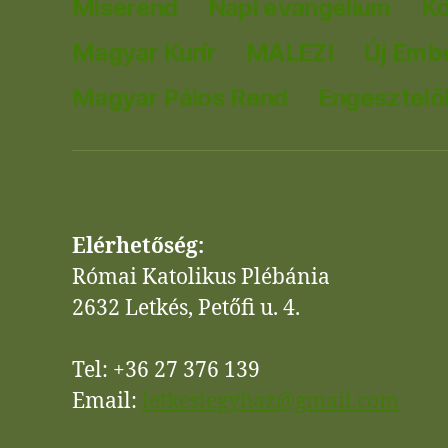
Miserend
Napi evangélium
K
Magyar Kurír
MALEZI
Új Emb
Magyar Pálos Rend
Engesztelők
Elérhetőség:
Római Katolikus Plébánia
2632 Letkés, Petőfi u. 4.
Tel: +36 27 376 139
Email:
letkesiegyhaz@gmail.com