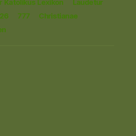
 Katolikus Lexikon
Laudetur
026
777
Christianae
en