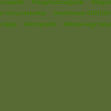
özségünk
Főegyházmegyénk
Magyar
er Könyvesboltja
Direktórium 2025/2
 lapja
Metropolita
Minden egy hely