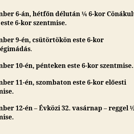
ber 6-án, hétfőn délután ¼ 6-kor Cönáku
este 6-kor szentmise.
ber 9-én, csütörtökön este 6-kor
ségimádás
.
ber 10-én, pénteken este 6-kor szentmise.
ber 11-én, szombaton
este 6-kor előesti
mise.
er 12-én – Évközi 32. vasárnap – reggel ½
mise.