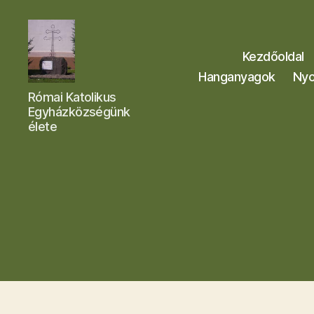
Kezdőoldal
Hanganyagok
Nyo
Letkési
Római Katolikus
Egyházközség
Egyházközségünk
élete