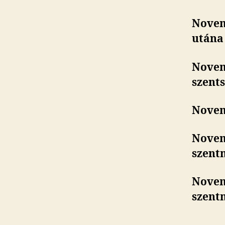
Novem
utána 
Novem
szent
Novem
Novem
szent
Novemb
szent