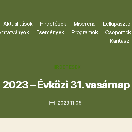
Aktualitások
Hirdetések
Miserend
Lelkipászto
mtatványok
Események
Programok
Csoportok
Karitász
Kategóriák
HIRDETÉSEK
2023 – Évközi 31. vasárnap
2023.11.05.
Bejegyzés
dátuma