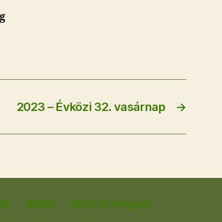
g
2023 – Évközi 32. vasárnap
→
áz
Biblia
Bízd rá magad