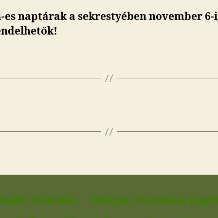
4-es naptárak a sekrestyében november 6-i
ndelhetők!
tuális Plébánia
Magyar Katolikus Egyh