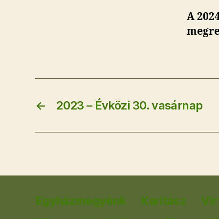
A 202
megre
←
2023 – Évközi 30. vasárnap
Egyházmegyénk
Karitász
Vir