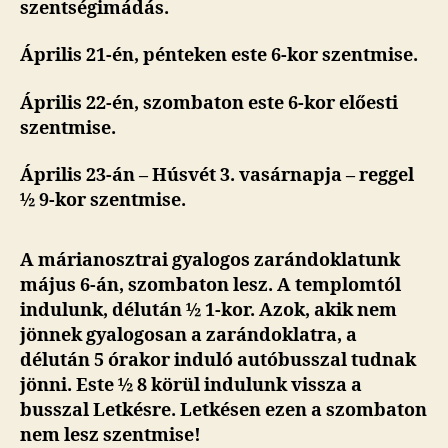
szentségimádás.
Április 21-én, pénteken este 6-kor szentmise.
Április 22-én, szombaton este 6-kor előesti
szentmise.
Április 23-án – Húsvét 3. vasárnapja – reggel
½ 9-kor szentmise.
A márianosztrai gyalogos zarándoklatunk
május 6-án, szombaton lesz. A templomtól
indulunk, délután ½ 1-kor. Azok, akik nem
jönnek gyalogosan a zarándoklatra, a
délután 5 órakor induló autóbusszal tudnak
jönni. Este ½ 8 körül indulunk vissza a
busszal Letkésre. Letkésen ezen a szombaton
nem lesz szentmise!