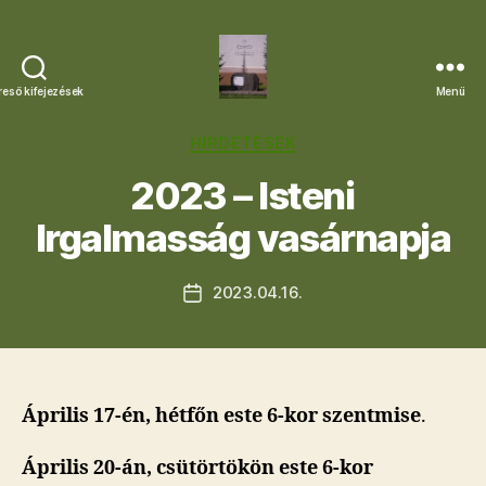
reső kifejezések
Menü
Letkési
Egyházközség
Kategóriák
HIRDETÉSEK
2023 – Isteni
Irgalmasság vasárnapja
2023.04.16.
Bejegyzés
dátuma
Április 17-én, hétfőn este 6-kor szentmise
.
Április 20-án, csütörtökön este 6-kor