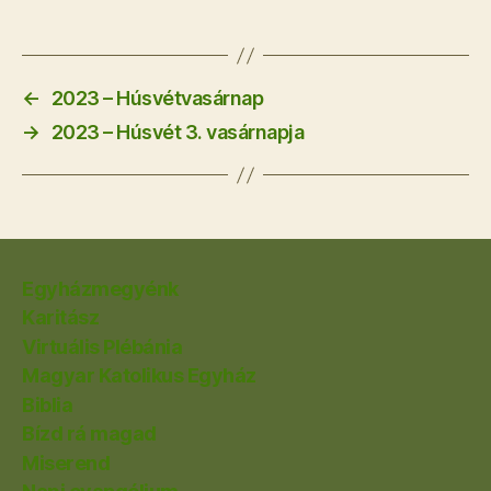
←
2023 – Húsvétvasárnap
→
2023 – Húsvét 3. vasárnapja
Egyházmegyénk
Karitász
Virtuális Plébánia
Magyar Katolikus Egyház
Biblia
Bízd rá magad
Miserend