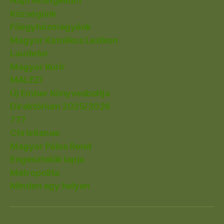
Napi evangélium
Községünk
Főegyházmegyénk
Magyar Katolikus Lexikon
Laudetur
Magyar Kurír
MALEZI
Új Ember Könyvesboltja
Direktórium 2025/2026
777
Christianae
Magyar Pálos Rend
Engesztelők lapja
Metropolita
Minden egy helyen