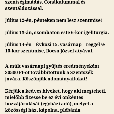
szentségimádás
,
Cönákulummal és
szentáldozással.
Július 12-én, pénteken nem lesz szentmise
!
Július 13-án, szombaton este 6-kor igeliturgia.
Július 14-én – Évközi 15. vasárnap – reggel ½
10-kor szentmise, Bocsa József atyával.
A múlt vasárnapi gyűjtés eredményeként
30500 Ft-ot továbbítottunk a Szentszék
javára. Köszönjük adományaitokat!
Kérjük a kedves híveket, hogy aki megteheti,
mielőbb fizesse be ez évi önkéntes
hozzájárulását (egyházi adó), melyet a
közösségi ház, kápolna, plébánia