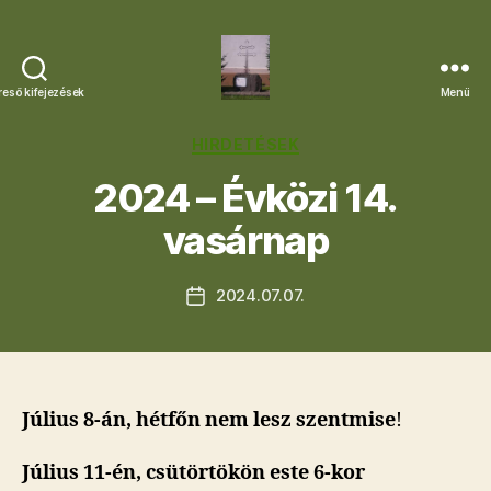
reső kifejezések
Menü
Letkési
Egyházközség
Kategóriák
HIRDETÉSEK
2024 – Évközi 14.
vasárnap
2024.07.07.
Bejegyzés
dátuma
Július 8-án, hétfőn nem lesz szentmise
!
Július 11-én, csütörtökön este 6-kor