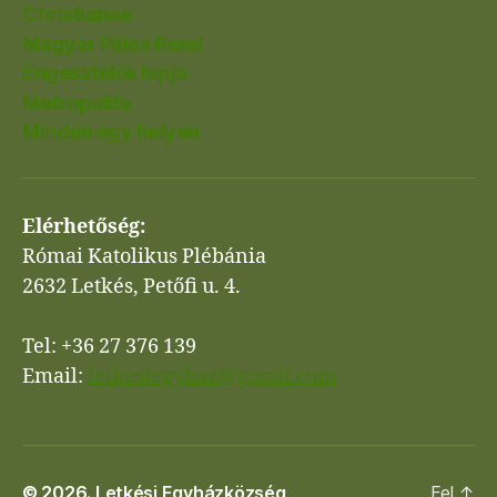
Christianae
Magyar Pálos Rend
Engesztelők lapja
Metropolita
Minden egy helyen
Elérhetőség:
Római Katolikus Plébánia
2632 Letkés, Petőfi u. 4.
Tel: +36 27 376 139
Email:
letkesiegyhaz@gmail.com
© 2026.
Letkési Egyházközség
Fel
↑