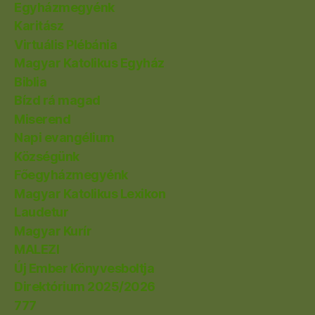
Egyházmegyénk
Karitász
Virtuális Plébánia
Magyar Katolikus Egyház
Biblia
Bízd rá magad
Miserend
Napi evangélium
Községünk
Főegyházmegyénk
Magyar Katolikus Lexikon
Laudetur
Magyar Kurír
MALEZI
Új Ember Könyvesboltja
Direktórium 2025/2026
777