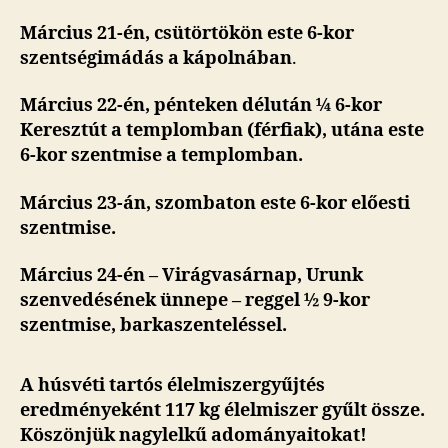
Március 21-én, csütörtökön este 6-kor
szentségimádás a kápolnában
.
Március 22-én, pénteken délután ¼ 6-kor
Keresztút a templomban (férfiak), utána este
6-kor szentmise a templomban.
Március 23-án, szombaton este 6-kor előesti
szentmise.
Március 24-én – Virágvasárnap, Urunk
szenvedésének ünnepe – reggel ½ 9-kor
szentmise, barkaszenteléssel.
A húsvéti tartós élelmiszergyűjtés
eredményeként 117 kg élelmiszer gyűlt össze.
Köszönjük nagylelkű adományaitokat!