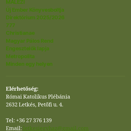
MALEZI
Új Ember Könyvesboltja
Direktórium 2025/2026
777
Christianae
Magyar Pálos Rend
Engesztelők lapja
Metropolita
Minden egy helyen
Elérhetőség:
Római Katolikus Plébánia
2632 Letkés, Petőfi u. 4.
Tel: +36 27 376 139
Email:
letkesiegyhaz@gmail.com