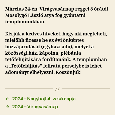
Március 24-én, Virágvasárnap reggel 8 órától
Mosolygó László atya fog gyóntatni
templomunkban.
Kérjük a kedves híveket, hogy aki megteheti,
mielőbb fizesse be ez évi önkéntes
hozzájárulását (egyházi adó), melyet a
közösségi ház, kápolna, plébánia
tetőfelújítására fordítanánk. A templomban
a „Tetőfelújítás” feliratú perselybe is lehet
adományt elhelyezni. Köszönjük!
←
2024 – Nagyböjt 4. vasárnapja
→
2024 – Virágvasárnap