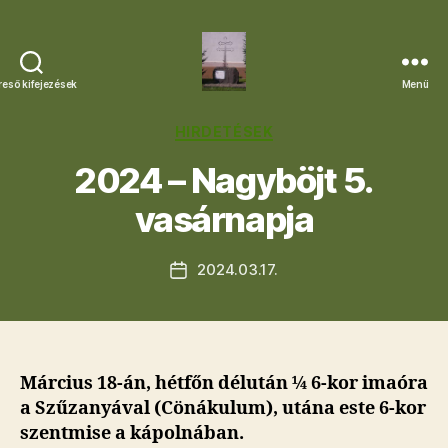
reső kifejezések
Menü
Letkési
Egyházközség
Kategóriák
HIRDETÉSEK
2024 – Nagyböjt 5.
vasárnapja
2024.03.17.
Bejegyzés
dátuma
Március 18-án, hétfőn délután ¼ 6-kor imaóra
a Szűzanyával (Cönákulum), utána este 6-kor
szentmise a kápolnában.