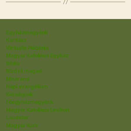
Egyházmegyénk
Karitász
Virtuális Plébánia
Magyar Katolikus Egyház
Biblia
Bízd rá magad
Miserend
Napi evangélium
Községünk
Főegyházmegyénk
Magyar Katolikus Lexikon
Laudetur
Magyar Kurír