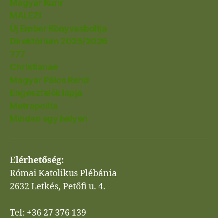
Magyar Kurír
MALEZI
Új Ember Könyvesboltja
Direktórium 2025/2026
777
Christianae
Magyar Pálos Rend
Engesztelők lapja
Metropolita
Minden egy helyen
Elérhetőség:
Római Katolikus Plébánia
2632 Letkés, Petőfi u. 4.
Tel: +36 27 376 139