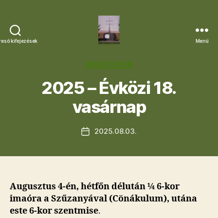
reső kifejezések
Menü
Letkési
Egyházközség
Kategóriák
HIRDETÉSEK
2025 – Évközi 18.
vasárnap
2025.08.03.
Bejegyzés
dátuma
Augusztus 4-én, hétfőn délután ¼ 6-kor
imaóra a Szűzanyával (Cönákulum), utána
este 6-kor szentmise
.