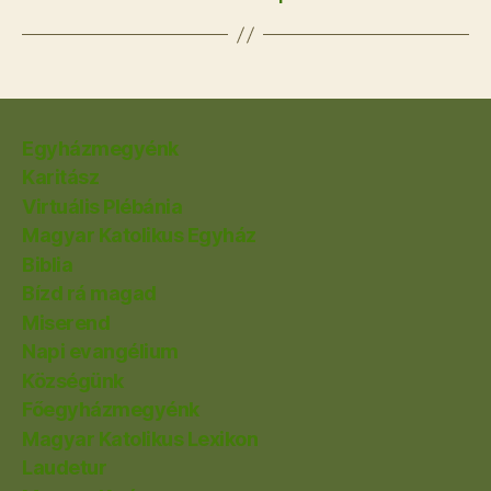
Egyházmegyénk
Karitász
Virtuális Plébánia
Magyar Katolikus Egyház
Biblia
Bízd rá magad
Miserend
Napi evangélium
Községünk
Főegyházmegyénk
Magyar Katolikus Lexikon
Laudetur