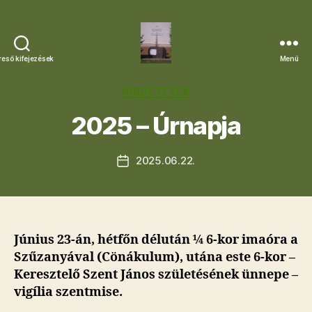
reső kifejezések
Menü
Letkési
Egyházközség
Kategóriák
HIRDETÉSEK
2025 – Úrnapja
2025.06.22.
Bejegyzés
dátuma
Június 23-án, hétfőn délután ¼ 6-kor imaóra a
Szűzanyával (Cönákulum), utána
este 6-kor
–
Keresztelő Szent János születésének ünnepe –
vigília szentmise.