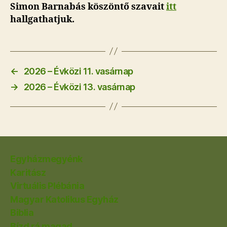
Simon Barnabás köszöntő szavait
itt
hallgathatjuk.
←
2026 – Évközi 11. vasárnap
→
2026 – Évközi 13. vasárnap
Egyházmegyénk
Karitász
Virtuális Plébánia
Magyar Katolikus Egyház
Biblia
Bízd rá magad