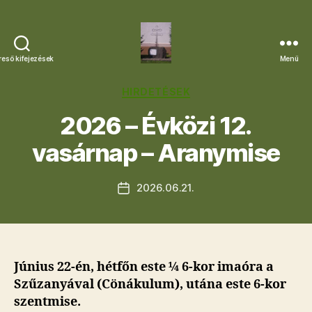
reső kifejezések
Menü
Letkési
Egyházközség
Kategóriák
HIRDETÉSEK
2026 – Évközi 12.
vasárnap – Aranymise
2026.06.21.
Bejegyzés
dátuma
Június 22-én, hétfőn este ¼ 6-kor imaóra a
Szűzanyával (Cönákulum), utána este 6-kor
szentmise.