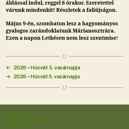
áldással indul, reggel 8 órakor. Szeretettel
várunk mindenkit! Részletek a faliújságon.
Május 9-én, szombaton lesz a hagyományos
gyalogos zarándoklatunk Márianosztrára.
Ezen a napon Letkésen nem lesz szentmise
!
←
2026 – Húsvét 3. vasárnapja
→
2026 – Húsvét 5. vasárnapja
Egyházmegyénk
Karitász