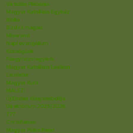
Virtuális Plébánia
Magyar Katolikus Egyház
Biblia
Bízd rá magad
Miserend
Napi evangélium
Községünk
Főegyházmegyénk
Magyar Katolikus Lexikon
Laudetur
Magyar Kurír
MALEZI
Új Ember Könyvesboltja
Direktórium 2025/2026
777
Christianae
Magyar Pálos Rend