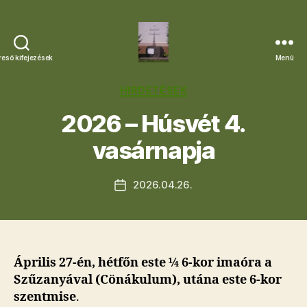
reső kifejezések
Menü
Letkési
Egyházközség
Kategóriák
HIRDETÉSEK
2026 – Húsvét 4.
vasárnapja
2026.04.26.
Bejegyzés
dátuma
Április 27-én, hétfőn este ¼ 6-kor imaóra a
Szűzanyával (Cönákulum), utána este 6-kor
szentmise
.