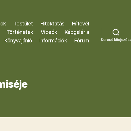
rok
Testület
Hitoktatás
Hírlevél
Történetek
Videók
Képgaléria
Könyvajánló
Információk
Fórum
Kereső kifejezés
miséje