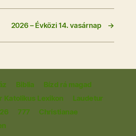
2026 – Évközi 14. vasárnap
→
áz
Biblia
Bízd rá magad
 Katolikus Lexikon
Laudetur
026
777
Christianae
en