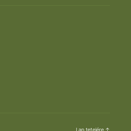
Lap tetejére
↑