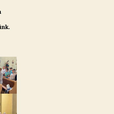
n
ünk.