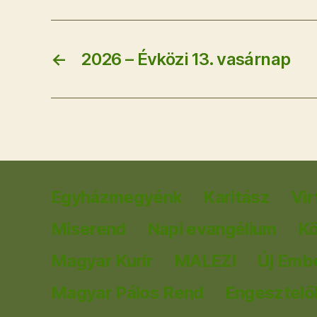
←
2026 – Évközi 13. vasárnap
Egyházmegyénk
Karitász
Vir
Miserend
Napi evangélium
K
Magyar Kurír
MALEZI
Új Emb
Magyar Pálos Rend
Engesztelők