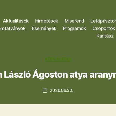
Aktualitások
Hirdetések
Miserend
Lelkipászto
mtatványok
Események
Programok
Csoportok
Karitász
Kategóriák
KÉPGALÉRIA
 László Ágoston atya arany
2026.06.30.
Bejegyzés
dátuma