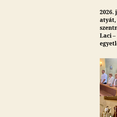
2026.
atyát,
szent
Laci –
egyetl