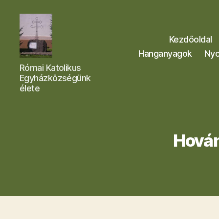
Kezdőoldal
Hanganyagok
Nyo
Letkési
Római Katolikus
Egyházközség
Egyházközségünk
élete
Hován