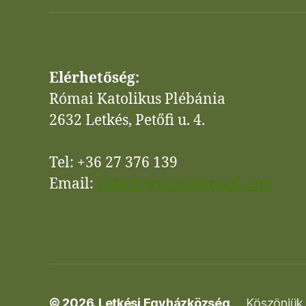
Elérhetőség:
Római Katolikus Plébánia
2632 Letkés, Petőfi u. 4.
Tel: +36 27 376 139
Email:
letkesiegyhaz@gmail.com
© 2026.
Letkési Egyházközség
Köszönjük