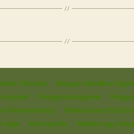
tuális Plébánia
Magyar Katolikus Egyh
özségünk
Főegyházmegyénk
Magyar
er Könyvesboltja
Direktórium 2025/2
 lapja
Metropolita
Minden egy hely