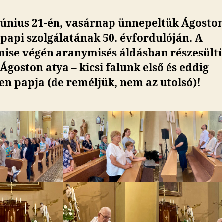
 június 21-én, vasárnap ünnepeltük Ágosto
 papi szolgálatának 50. évfordulóján. A
mise végén aranymisés áldásban részesült
 Ágoston atya – kicsi falunk első és eddig
en papja (de reméljük, nem az utolsó)!