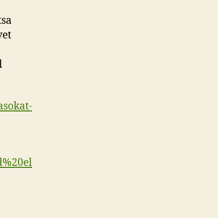
tsa
vet
l
asokat-
zd%20el