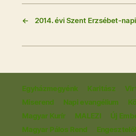
←
2014. évi Szent Erzsébet-napi
Egyházmegyénk
Karitász
Vir
Miserend
Napi evangélium
K
Magyar Kurír
MALEZI
Új Emb
Magyar Pálos Rend
Engesztelők