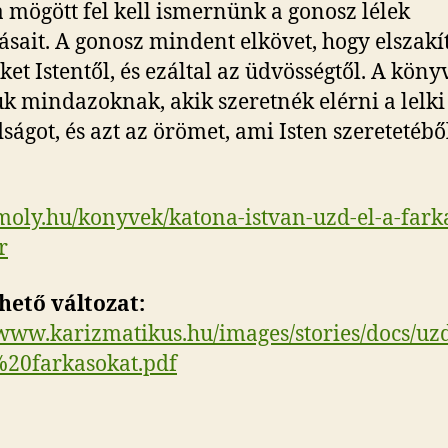
 mögött fel kell ismernünk a gonosz lélek
sait. A gonosz mindent elkövet, hogy elszakí
ket Istentől, és ezáltal az üdvösségtől. A köny
uk mindazoknak, akik szeretnék elérni a lelki
ságot, és azt az örömet, ami Isten szeretetébő
/moly.hu/konyvek/katona-istvan-uzd-el-a-fark
r
hető változat:
/www.karizmatikus.hu/images/stories/docs/u
20farkasokat.pdf