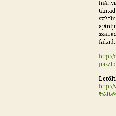
hiánya
támadá
szívün
ajánlj
szabad
fakad.
http:/
paszto
Letölt
http:/
%20a%