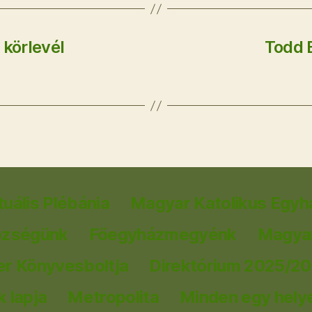
 körlevél
Todd 
tuális Plébánia
Magyar Katolikus Egyh
özségünk
Főegyházmegyénk
Magyar
er Könyvesboltja
Direktórium 2025/2
 lapja
Metropolita
Minden egy hely