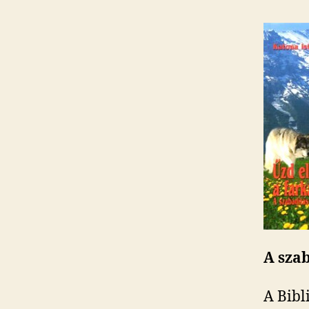
A sza
A Bibli