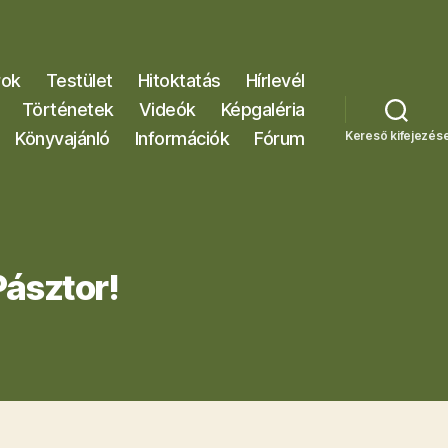
rok
Testület
Hitoktatás
Hírlevél
Történetek
Videók
Képgaléria
Könyvajánló
Információk
Fórum
Kereső kifejezés
Pásztor!