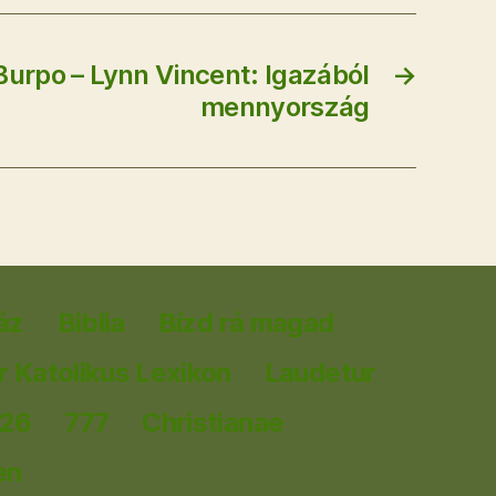
Burpo – Lynn Vincent: Igazából
→
mennyország
áz
Biblia
Bízd rá magad
 Katolikus Lexikon
Laudetur
026
777
Christianae
en