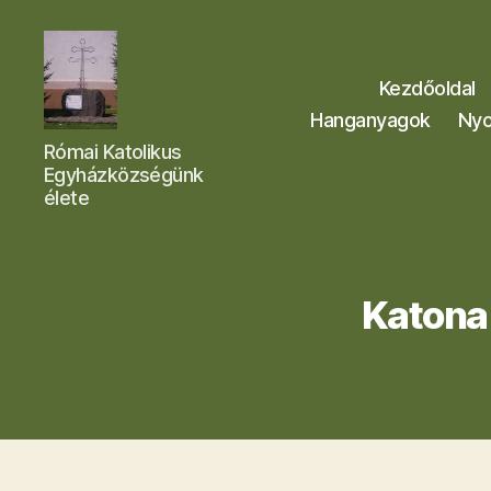
Kezdőoldal
Hanganyagok
Nyo
Letkési
Római Katolikus
Egyházközség
Egyházközségünk
élete
Katona 