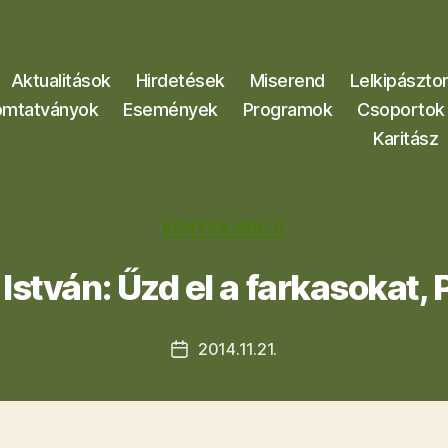
Aktualitások
Hirdetések
Miserend
Lelkipászto
mtatványok
Események
Programok
Csoportok
Karitász
Kategóriák
KÖNYVAJÁNLÓ
István: Űzd el a farkasokat, 
2014.11.21.
Bejegyzés
dátuma