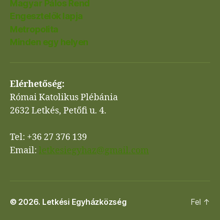
Magyar Pálos Rend
Engesztelők lapja
Metropolita
Minden egy helyen
Elérhetőség:
Római Katolikus Plébánia
2632 Letkés, Petőfi u. 4.
Tel: +36 27 376 139
Email:
letkesiegyhaz@gmail.com
© 2026.
Letkési Egyházközség
Fel
↑