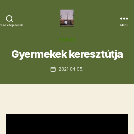
reső kifejezések
Menü
Letkési
Egyházközség
Kategóriák
VIDEÓK
Gyermekek keresztútja
2021.04.05.
Bejegyzés
dátuma