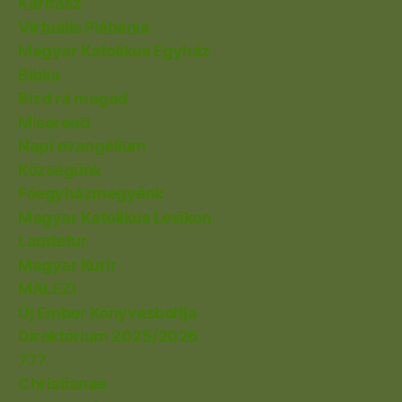
Karitász
Virtuális Plébánia
Magyar Katolikus Egyház
Biblia
Bízd rá magad
Miserend
Napi evangélium
Községünk
Főegyházmegyénk
Magyar Katolikus Lexikon
Laudetur
Magyar Kurír
MALEZI
Új Ember Könyvesboltja
Direktórium 2025/2026
777
Christianae