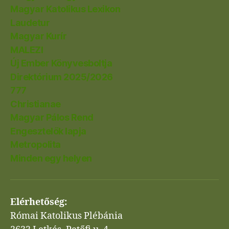
Magyar Katolikus Lexikon
Laudetur
Magyar Kurír
MALEZI
Új Ember Könyvesboltja
Direktórium 2025/2026
777
Christianae
Magyar Pálos Rend
Engesztelők lapja
Metropolita
Minden egy helyen
Elérhetőség:
Római Katolikus Plébánia