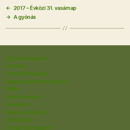
←
2017 – Évközi 31. vasárnap
→
A gyónás
Egyházmegyénk
Karitász
Virtuális Plébánia
Magyar Katolikus Egyház
Biblia
Bízd rá magad
Miserend
Napi evangélium
Községünk
Főegyházmegyénk