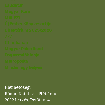
Laudetur
Magyar Kurír
MALEZI
Új Ember Könyvesboltja
Direktórium 2025/2026
777
Christianae
Magyar Pálos Rend
Engesztelők lapja
Metropolita
Minden egy helyen
Elérhetőség:
Római Katolikus Plébánia
2632 Letkés, Petőfi u. 4.