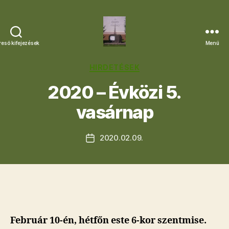
reső kifejezések
Menü
Letkési
Egyházközség
Kategóriák
HIRDETÉSEK
2020 – Évközi 5.
vasárnap
2020.02.09.
Bejegyzés
dátuma
Február 10-én, hétfőn este 6-kor szentmise.