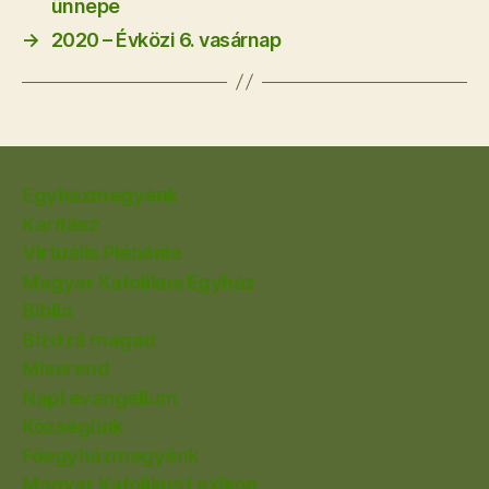
ünnepe
→
2020 – Évközi 6. vasárnap
Egyházmegyénk
Karitász
Virtuális Plébánia
Magyar Katolikus Egyház
Biblia
Bízd rá magad
Miserend
Napi evangélium
Községünk
Főegyházmegyénk
Magyar Katolikus Lexikon