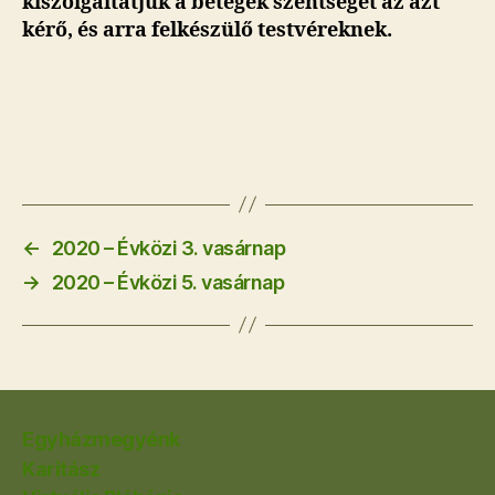
kiszolgáltatjuk a betegek szentségét az azt
kérő, és arra felkészülő testvéreknek.
←
2020 – Évközi 3. vasárnap
→
2020 – Évközi 5. vasárnap
Egyházmegyénk
Karitász