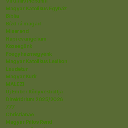
Virtuális Plébánia
Magyar Katolikus Egyház
Biblia
Bízd rá magad
Miserend
Napi evangélium
Községünk
Főegyházmegyénk
Magyar Katolikus Lexikon
Laudetur
Magyar Kurír
MALEZI
Új Ember Könyvesboltja
Direktórium 2025/2026
777
Christianae
Magyar Pálos Rend