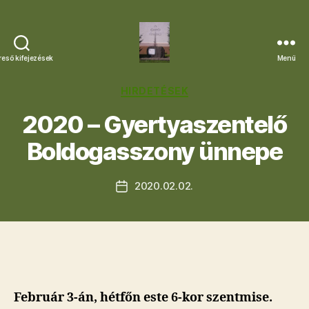
reső kifejezések
Menü
Letkési
Egyházközség
Kategóriák
HIRDETÉSEK
2020 – Gyertyaszentelő
Boldogasszony ünnepe
2020.02.02.
Bejegyzés
dátuma
Február 3-án, hétfőn este 6-kor szentmise.