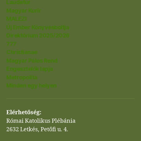
Laudetur
Magyar Kurír
MALEZI
Új Ember Könyvesboltja
Direktórium 2025/2026
777
Christianae
Magyar Pálos Rend
Engesztelők lapja
Metropolita
Minden egy helyen
Elérhetőség:
Római Katolikus Plébánia
2632 Letkés, Petőfi u. 4.