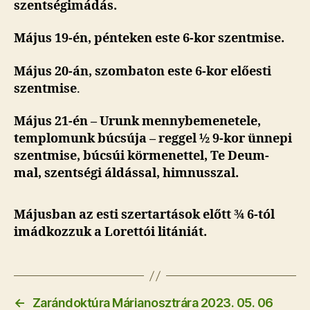
szentségimádás.
Május 19-én, pénteken este 6-kor szentmise.
Május 20-án, szombaton este 6-kor előesti
szentmise
.
Május 21-én – Urunk mennybemenetele,
templomunk búcsúja – reggel ½ 9-kor ünnepi
szentmise, búcsúi körmenettel, Te Deum-
mal, szentségi áldással, himnusszal.
Májusban az esti szertartások előtt ¾ 6-tól
imádkozzuk a Lorettói litániát.
←
Zarándoktúra Márianosztrára 2023. 05. 06