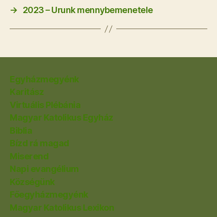
→
2023 – Urunk mennybemenetele
Egyházmegyénk
Karitász
Virtuális Plébánia
Magyar Katolikus Egyház
Biblia
Bízd rá magad
Miserend
Napi evangélium
Községünk
Főegyházmegyénk
Magyar Katolikus Lexikon