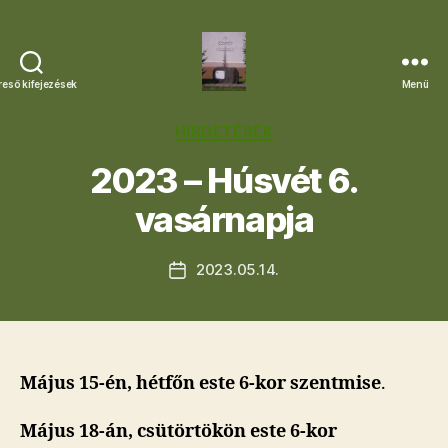
reső kifejezések
Menü
Letkési
Egyházközség
Kategóriák
HIRDETÉSEK
2023 – Húsvét 6.
vasárnapja
2023.05.14.
Bejegyzés
dátuma
Május 15-én, hétfőn este 6-kor szentmise
.
Május 18-án, csütörtökön este 6-kor