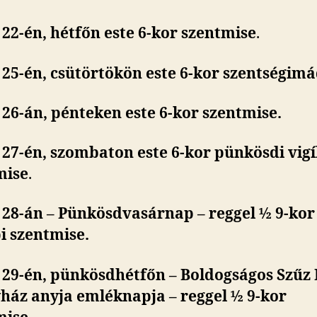
22-én, hétfőn este 6-kor szentmise
.
25-én, csütörtökön este 6-kor szentségimá
26-án, pénteken este 6-kor szentmise.
27-én, szombaton este 6-kor pünkösdi vigí
mise
.
 28-án – Pünkösdvasárnap – reggel ½ 9-kor
i szentmise.
 29-én, pünkösdhétfőn – Boldogságos Szűz 
ház anyja emléknapja – reggel ½ 9-kor