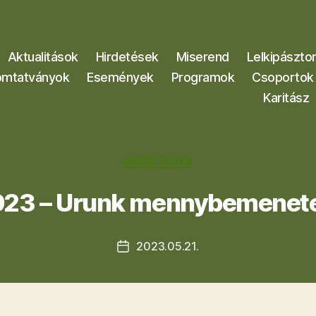
Aktualitások
Hirdetések
Miserend
Lelkipászto
mtatványok
Események
Programok
Csoportok
Karitász
Kategóriák
HIRDETÉSEK
23 – Urunk mennybemenet
2023.05.21.
Bejegyzés
dátuma