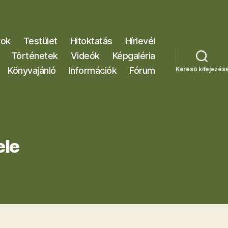
rok
Testület
Hitoktatás
Hírlevél
Történetek
Videók
Képgaléria
Könyvajánló
Információk
Fórum
Kereső kifejezés
ele