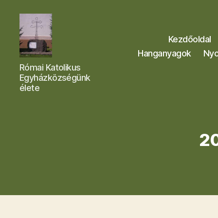
Kezdőoldal
Hanganyagok
Nyo
Letkési
Római Katolikus
Egyházközség
Egyházközségünk
élete
20