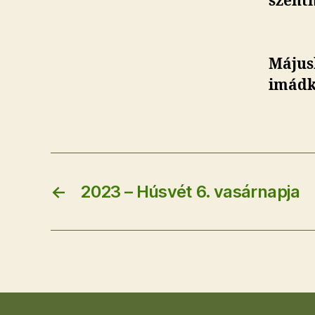
szent
Májusb
imádko
←
2023 – Húsvét 6. vasárnapja