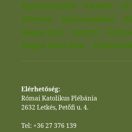
Egyházmegyénk
Karitász
Vir
Miserend
Napi evangélium
K
Magyar Kurír
MALEZI
Új Emb
Magyar Pálos Rend
Engesztelők
Elérhetőség:
Római Katolikus Plébánia
2632 Letkés, Petőfi u. 4.
Tel: +36 27 376 139