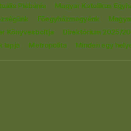
tuális Plébánia
Magyar Katolikus Egyh
özségünk
Főegyházmegyénk
Magyar
er Könyvesboltja
Direktórium 2025/2
 lapja
Metropolita
Minden egy hely