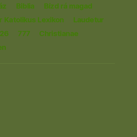
áz
Biblia
Bízd rá magad
 Katolikus Lexikon
Laudetur
026
777
Christianae
en