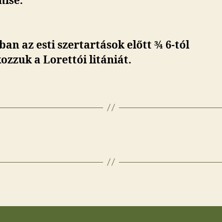
mise.
an az esti szertartások előtt ¾ 6-tól
zzuk a Lorettói litániát.