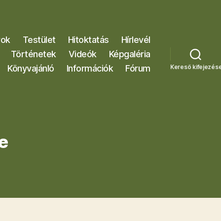
rok
Testület
Hitoktatás
Hírlevél
Történetek
Videók
Képgaléria
Könyvajánló
Információk
Fórum
Kereső kifejezés
e