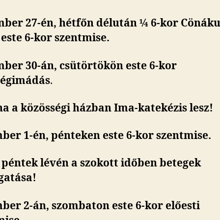
ber 27-én, hétfőn délután ¼ 6-kor Cönák
este 6-kor szentmise.
ber 30-án, csütörtökön este 6-kor
ségimádás
.
a a közösségi házban Ima-katekézis lesz!
ber 1-én, pénteken este 6-kor szentmise.
 péntek lévén a szokott időben betegek
gatása!
ber 2-án, szombaton
este 6-kor előesti