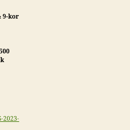
 9-kor
500
ük
-2023-