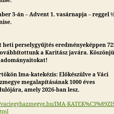
mise.
er 3-án – Advent 1. vasárnapja – reggel ½
mise.
t heti perselygyűjtés eredményeképpen 72
továbbítottunk a Karitász javára. Köszönj
s adományaitokat!
tökön Ima-katekézis: Előkészülve a Váci
zmegye megalapításának 1000 éves
ulójára, amely 2026-ban lesz.
://vaciegyhazmegye.hu/IMA-KATEK%C3%89ZIS
html