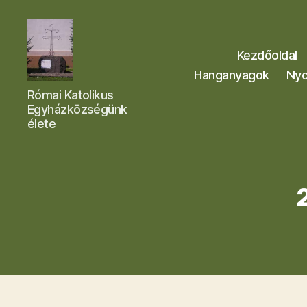
Kezdőoldal
Hanganyagok
Nyo
Letkési
Római Katolikus
Egyházközség
Egyházközségünk
élete