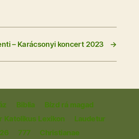
nti – Karácsonyi koncert 2023
→
áz
Biblia
Bízd rá magad
 Katolikus Lexikon
Laudetur
026
777
Christianae